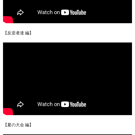
【反逆者達 編】
【夏の大会 編】