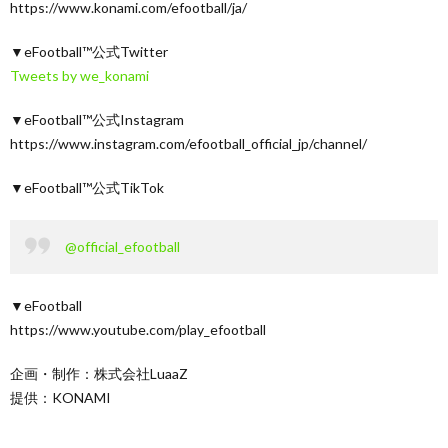
https://www.konami.com/efootball/ja/
▼eFootball™公式Twitter
Tweets by we_konami
▼eFootball™公式Instagram
https://www.instagram.com/efootball_official_jp/channel/
▼eFootball™公式TikTok
@official_efootball
▼eFootball
https://www.youtube.com/play_efootball
企画・制作：株式会社LuaaZ
提供：KONAMI