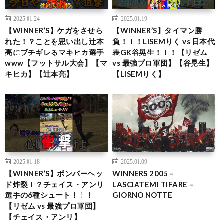
2025.01.24
2025.01.19
【WINNER’S】ケガをさせら
【WINNER’S】タイマン勝
れた！？ことを思い出し辻本
負！！！LISEMりく vs 日本代
亮にブチギレるマキヒカ選手
表GK谷晃生！！！【リゼム
www【フットサル大会】【マ
vs 最強プロ軍団】【谷晃生】
キヒカ】【辻本亮】
【LISEMりく】
2025.01.18
2025.01.09
【WINNER’S】ボンバーヘッ
WINNERS 2005 –
ド炸裂！？チェイス・アンリ
LASCIATEMI TIFARE –
選手の6種シュート！！！
GIORNO NOTTE
【リゼム vs 最強プロ軍団】
【チェイス・アンリ】