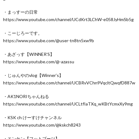
・まっすーの日常
https://www.youtube.com/channel/UCdKrt3LChW-e058JyHmSb5g
・こーじろーです。
https://www.youtube.com/@user-tn8tn5xw9b
・あざっす【WINNER’S】
https://www.youtube.com/@-azassu
・じゅんやのvlog【Winner’s】
https://www.youtube.com/channel/UCBRvVChn9VqcltQwqfD887w
・AK1NORIちゃんねる
https://www.youtube.com/channel/UCLtfIaTXq_wKBtYcmxXy9mg
・KSK ch けーすけチャンネル
https://www.youtube.com/@kskch8243
・エンケン【フットブーツ】