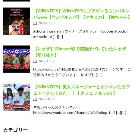
【WINNER’S】WINNER’Sにブチギレるウンパルン
パwww【ウンパルンパ】【マキヒカ】【梅ちゃん】
2024.07.15
#shorts #winners #ウィナーズ #サッカー #soccer #football
#efootball # […][…]
【レオザ】Winners戦で笑顔がバレていたレオザ
【切り抜き】
2022.11.17
https://youtu.be/KbDx2HDgTm4 の2分辺りのシーンです！ ご
視聴ありがとうございます。 レオザ […][…]
【WINNER’S】美人マネージャーとオシャレなカフ
ェトークしてみた！！【 カフェ チル vlog 】
2022.08.26
▼あいちゃんのチャンネル →
https://www.youtube.com/channel/UCd3eRqp-1-L7 […][…]
カテゴリー