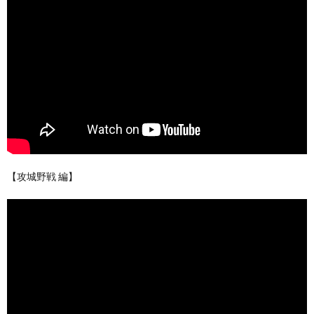
【攻城野戦 編】