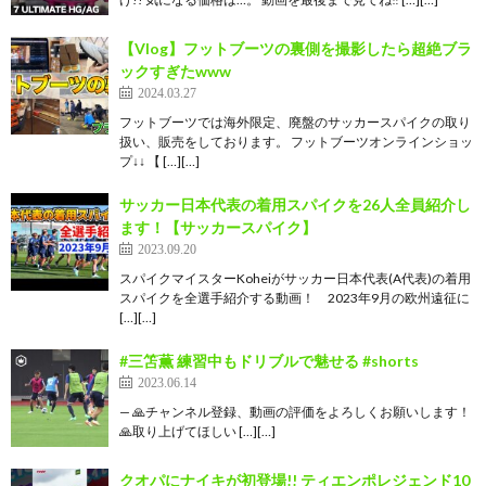
【Vlog】フットブーツの裏側を撮影したら超絶ブラ
ックすぎたwww
2024.03.27
フットブーツでは海外限定、廃盤のサッカースパイクの取り
扱い、販売をしております。 フットブーツオンラインショッ
プ↓↓ 【 […][…]
サッカー日本代表の着用スパイクを26人全員紹介し
ます！【サッカースパイク】
2023.09.20
スパイクマイスターKoheiがサッカー日本代表(A代表)の着用
スパイクを全選手紹介する動画！ 2023年9月の欧州遠征に
[…][…]
#三笘薫 練習中もドリブルで魅せる #shorts
2023.06.14
— 🙏チャンネル登録、動画の評価をよろしくお願いします！
🙏取り上げてほしい […][…]
クオパにナイキが初登場!! ティエンポレジェンド10