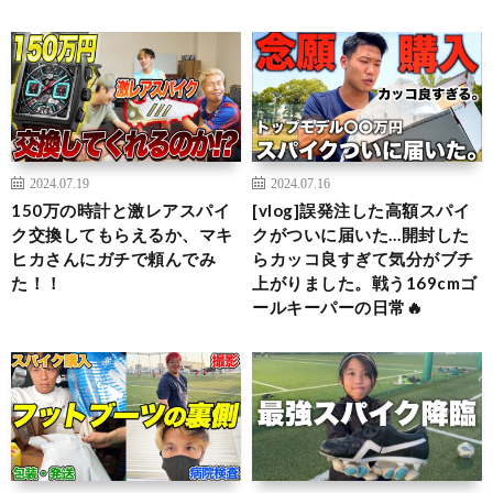
2024.07.19
2024.07.16
150万の時計と激レアスパイ
[vlog]誤発注した高額スパイ
ク交換してもらえるか、マキ
クがついに届いた…開封した
ヒカさんにガチで頼んでみ
らカッコ良すぎて気分がブチ
た！！
上がりました。戦う169cmゴ
ールキーパーの日常🔥