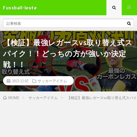
Fussball-leute
【検証】最強レガースvs取り替え式ス
パイク！！どっちの方が強いか決定
戦！！
2023.12.02
サッカーアイテム
サッカーアイテム
【検証】最強レガースvs取り替え式スパ
HOME