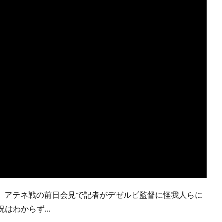
グ、アテネ戦の前日会見で記者がデゼルビ監督に怪我人らに
況はわからず…