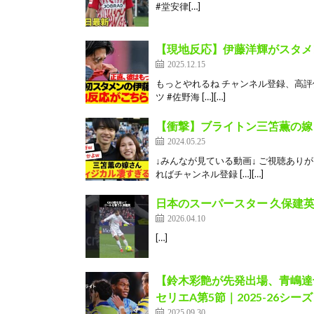
#堂安律[…]
【現地反応】伊藤洋輝がスタメ
2025.12.15
もっとやれるね チャンネル登録、高評価
ツ #佐野海 […][…]
【衝撃】ブライトン三笘薫の嫁
2024.05.25
↓みんなが見ている動画↓ ご視聴あり
ればチャンネル登録 […][…]
日本のスーパースター 久保建英
2026.04.10
[…]
【鈴木彩艶が先発出場、青嶋達也
セリエA第5節｜2025-26シー
2025.09.30