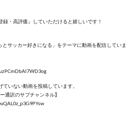
登録・高評価』していただけると嬉しいです！
がもっとサッカー好きになる」をテーマに動画を配信していま
q4_uzPCmDbAI7WD3og
げていない動画を投稿しています。
ッカー通訳のサブチャンネル】
3euQAL0z_p3G9PYsw