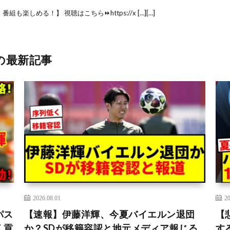
楽しめる！】 視聴はこちら⏩️https://x […][…]
の最新記事
2026.08.01
20
パス
【速報】伊藤洋輝、今夏バイエルン退団
【
く貢
か？SDが移籍容認と地元メディア報じる
す