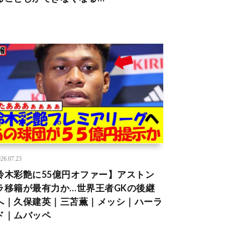
26.07.23
鈴木彩艶に55億円オファー】アストン
ラ移籍が最有力か…世界王者GKの後継
へ｜久保建英｜三苫薫｜メッシ｜ハーラ
ド｜ムバッペ