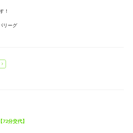
ます！
ッパリーグ
【72分交代】