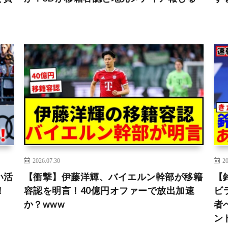
2026.07.30
20
い活
【衝撃】伊藤洋輝、バイエルン幹部が移籍
【
！
容認を明言！40億円オファーで放出加速
ビ
か？www
者
ン