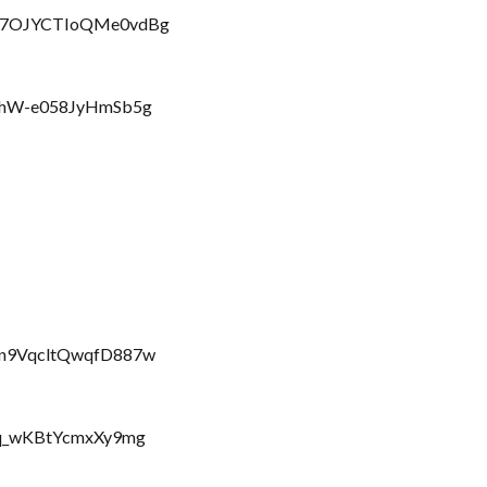
KFK7OJYCTIoQMe0vdBg
LChW-e058JyHmSb5g
Chn9VqcltQwqfD887w
TXq_wKBtYcmxXy9mg