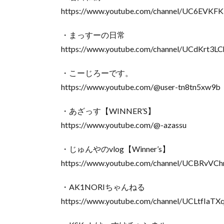
https://www.youtube.com/channel/UC6EV
・まっすーの日常
https://www.youtube.com/channel/UCdKrt3
・こーじろーです。
https://www.youtube.com/@user-tn8tn5xw9b
・あざっす【WINNER’S】
https://www.youtube.com/@-azassu
・じゅんやのvlog【Winner’s】
https://www.youtube.com/channel/UCBRvV
・AK1NORIちゃんねる
https://www.youtube.com/channel/UCLtfIa