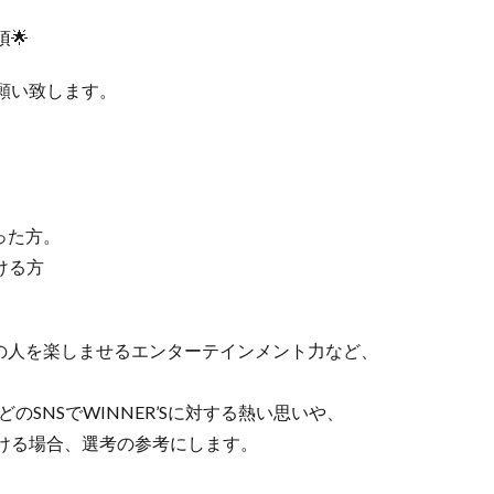
項🌟
願い致します。
った方。
だける方
囲の人を楽しませるエンターテインメント力など、
などのSNSでWINNER’Sに対する熱い思いや、
ける場合、選考の参考にします。