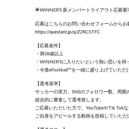
🌟WINNER’S 新メンバートライアウト応募要
応募はこちらのお問い合わせフォームからお
https://questant.jp/q/Z2RC5TFC
【応募条件】
・満18歳以上
・WINNER’Sに入りたいという熱い思いを持
・今後eFootball™︎を一緒に盛り上げていた
【選考基準】
サッカーの実力、SNSのフォロワー数、周
総合的に審査して選考致します。
ご応募いただいた方で、YouTubeやTik Tok
ご自身をアピールする動画を投稿していただ