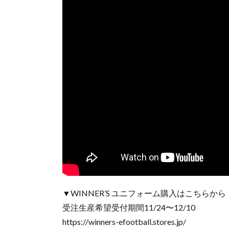
▼WINNER’S ユニフォーム購入はこちらから
受注生産希望受付期間11/24〜12/10
https://winners-efootball.stores.jp/