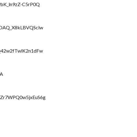
9bK_ln9zZ-C5rP0Q
-SOAQ_X8kLBVQSclw
EQ42w2fTwlK2n1dFw
KA
7pZr7WPQ0w5jxEuS6g