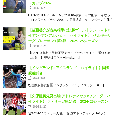
ドカップ2026
2026.06.23
DAZNでFIFAワールドカップ全104試合ライブ配信！ 今なら
「FIFAワールドカップ2026」応援放題！キャンペーン […][…]
【後藤啓介が古巣相手に決勝ゴール｜シント＝トロ
イデン×アンデルレヒト｜ハイライト】| ベルギーリ
ーグ プレーオフ1 第4節｜2025-26シーズン
2026.04.24
【DAZNは無料・登録不要でライブやハイライト、番組も楽
しめる！】 視聴はこちら⏩️http […][…]
【イングランド×アイスランド｜ハイライト】国際
親善試合
2024.06.08
🌏国際親善試合 🆚イングランド 0-1 アイスランド ⚽️ […][…]
【久保建英先発出場|アトレティック×ソシエダ｜ハ
イライト】 ラ・リーガ第14節｜2024-25シーズン
2024.11.25
🏆2024-25 ラ・リーガ 第14節 🆚アトレティック 1-0 ソシエ