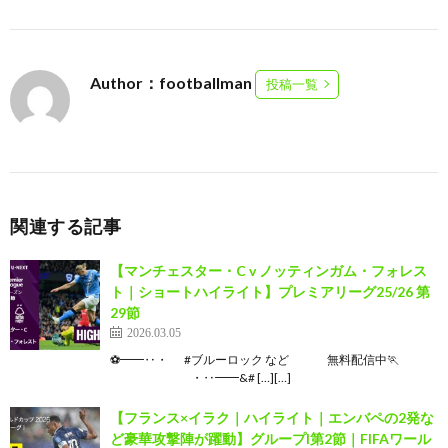
Author：footballman
投稿一覧
関連する記事
【マンチェスター・C v ノッティンガム・フォレス
ト｜ショートハイライト】プレミアリーグ25/26 第
29節
2026.03.05
⚽━━‥・ #ブルーロック など 無料配信中🏃
⠀⠀⠀⠀⠀⠀⠀⠀⠀・‥━━&# […][…]
【フランス×イラク｜ハイライト｜エンバペの2発な
ど豪華攻撃陣が躍動】グループI第2節｜FIFAワール