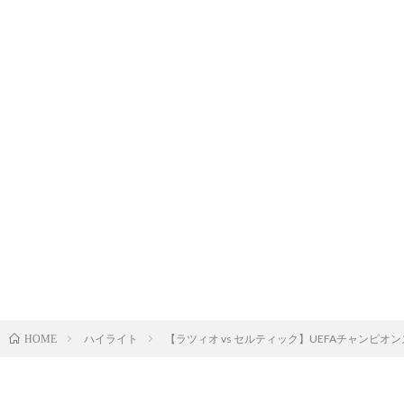
ハイライト
【ラツィオ vs セルティック】UEFAチャンピオンズリ
HOME