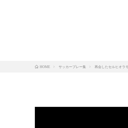
サッカープレー集
再会したセルヒオラモ
HOME