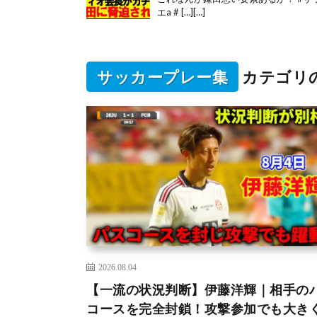
エa # […][…]
サッカープレー集
カテゴリ
2026.08.04
【一流の状況判断】伊藤洋輝｜相手の
コースを完全封鎖！攻撃参加でも大き