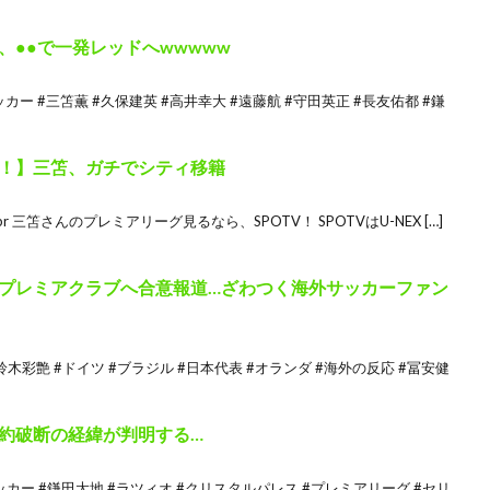
、●●で一発レッドへwwwww
ー #三笘薫 #久保建英 #高井幸大 #遠藤航 #守田英正 #長友佑都 #鎌
！】三笘、ガチでシティ移籍
pr 三笘さんのプレミアリーグ見るなら、SPOTV！ SPOTVはU-NEX […]
プレミアクラブへ合意報道…ざわつく海外サッカーファン
鈴木彩艶 #ドイツ #ブラジル #日本代表 #オランダ #海外の反応 #冨安健
約破断の経緯が判明する…
カー #鎌田大地 #ラツィオ #クリスタルパレス #プレミアリーグ #セリ