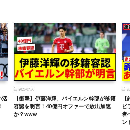
2026.07.30
20
い活
【衝撃】伊藤洋輝、バイエルン幹部が移籍
【
！
容認を明言！40億円オファーで放出加速
ビ
か？www
者
ン