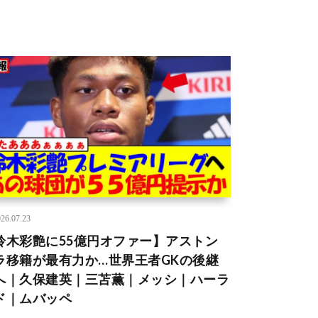
26.07.23
鈴木彩艶に55億円オファー】アストン
ラ移籍が最有力か…世界王者GKの後継
へ｜久保建英｜三苫薫｜メッシ｜ハーラ
ド｜ムバッペ