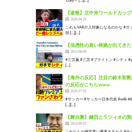
10時～ […][…]
【速報】北中米ワールドカップ
2026.04.29
これもVAR介入対象になるのかな #サッカ
田 […][…]
【信憑性の高い根拠が出てきた
2023.08.08
#三笘薫 #三苫 #ブライトン #シティ #
[…]
【海外の反応】注目の鈴木彩艶
の反応がこちらwww
2026.07.02
#サッカー #サッカー日本代表 #w杯 #
[…][…]
【舞台裏】鎌田とラツィオの契
2024.06.02
これなんか鎌田悪い要素あるか？ #サッ