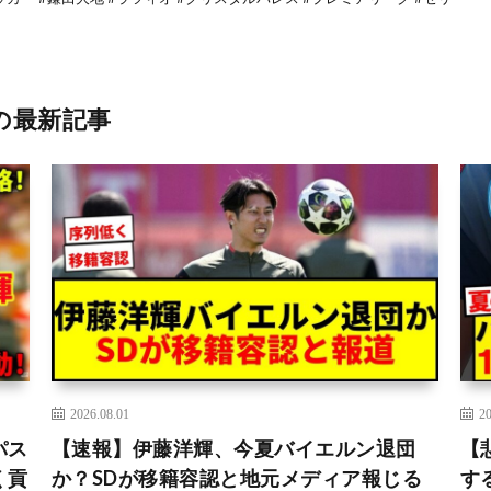
の最新記事
2026.08.01
20
パス
【速報】伊藤洋輝、今夏バイエルン退団
【
く貢
か？SDが移籍容認と地元メディア報じる
す