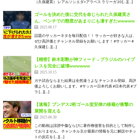
（久保建英） レアルソシエダ×アラベス ラリーガ 20 […][…]
ゴールを決めた後に交代を命じられた久保建英さ
ん、ベンチでの態度があまりにも凄すぎたwwwww
2025.08.17
話題のサッカーネタを毎日配信！！ サッカーが好きな人は、
ぜひ高評価とチャンネル登録をお願いします！ #サッカー #
久保建 […][…]
【精密】鈴木彩艶が神フィード→ブラジルのハイプ
レスを完全に破壊wwwwww
2025.10.15
ガチ試合ならまた結果は全然違うよな チャンネル登録、高評
価よろしくお願いします。 #サッカー日本代表 #日本代表 #ブ
ラ […][…]
【速報】ブンデス2桁ゴール堂安律の移籍が衝撃の
展開を迎える
2025.06.30
この動画は誹謗中傷ならびに著作権侵害を目的として制作し
ておりません。 チャンネル主が最新の情報を元に解説やネッ
トの反応を […][…]