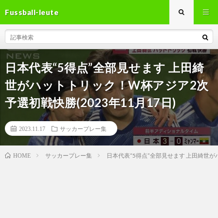
Fussball-leute
日本代表“5得点”全部見せます 上田綺
世がハットトリック！W杯アジア2次
予選初戦快勝(2023年11月17日)
2023.11.17
サッカープレー集
サッカープレー集
日本代表“5得点”全部見せます 上田綺世がハ
HOME