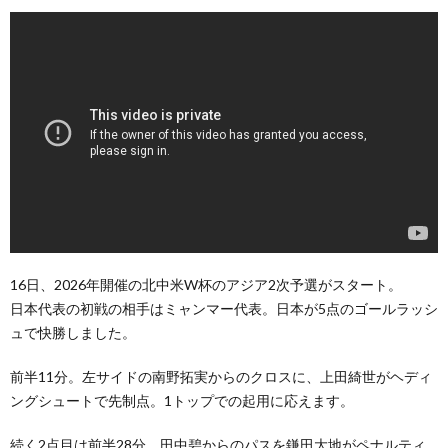
16日、2026年開催の北中米W杯のアジア2次予選がスタート。
日本代表の初戦の相手はミャンマー代表。日本が5点のゴールラッシ
ュで快勝しました。
前半11分。左サイドの南野拓実からのクロスに、上田綺世がヘディ
ングシュートで先制点。1トップでの起用に応えます。
続く2点目は前半28分。田中碧からのパスを鎌田大地がペナルティ