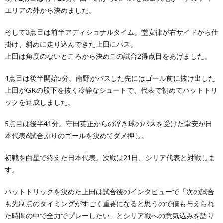
エリアの外から決めました。
そして3点目は前半アディショナルタイム。堂安律が右サイドから仕
掛け、斜めに走り込んできた上田にパス。
上田は角度のないところから決めこの試合2得点目をあげました。
4点目は後半開始5分。南野がパスした先にはゴール前に抜け出した
上田がGKの股下を抜く冷静なシュートで、代表で初めてハットトリ
ックを達成しました。
5点目は後半41分。守田英正からの浮き球のパスを受けた堂安が日
本代表6試合ぶりのゴールを決めてダメ押し。
初戦を白星で終えた日本代表。次戦は21日、シリア代表と対戦しま
す。
ハットトリックを決めた上田は試合後のインタビューで「次の試合
も先制点のタイミングがすごく重要になると思うので僕も与えられ
た時間の中で全力でプレーしたい」とシリア戦への意気込みを語り