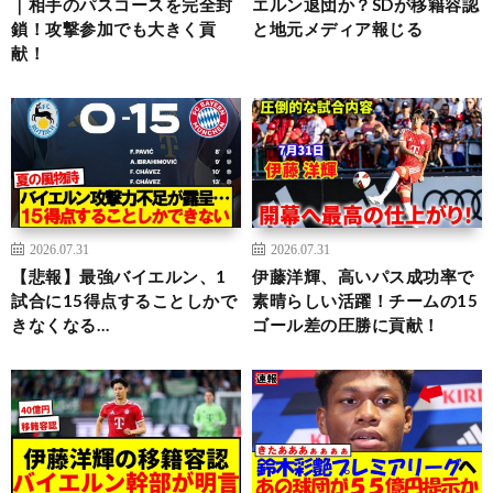
｜相手のパスコースを完全封
エルン退団か？SDが移籍容認
鎖！攻撃参加でも大きく貢
と地元メディア報じる
献！
2026.07.31
2026.07.31
【悲報】最強バイエルン、1
伊藤洋輝、高いパス成功率で
試合に15得点することしかで
素晴らしい活躍！チームの15
きなくなる…
ゴール差の圧勝に貢献！