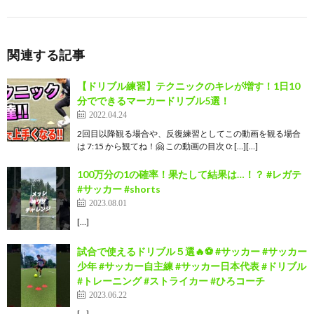
関連する記事
【ドリブル練習】テクニックのキレが増す！1日10
分でできるマーカードリブル5選！
2022.04.24
2回目以降観る場合や、反復練習としてこの動画を観る場合
は 7:15 から観てね！🤗 この動画の目次 0: […][…]
100万分の1の確率！果たして結果は…！？ #レガテ
#サッカー #shorts
2023.08.01
[…]
試合で使えるドリブル５選🔥⚽️ #サッカー #サッカー
少年 #サッカー自主練 #サッカー日本代表 #ドリブル
#トレーニング #ストライカー #ひろコーチ
2023.06.22
[…]