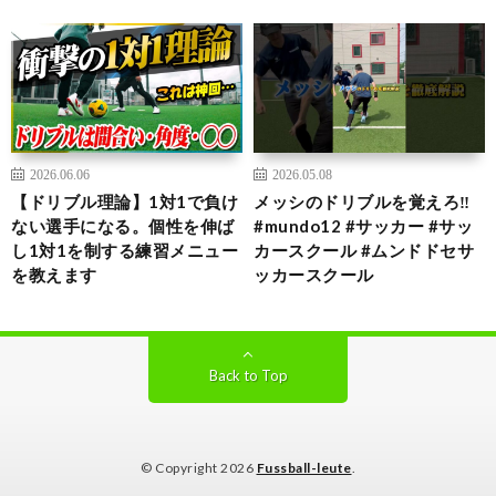
2026.06.06
2026.05.08
【ドリブル理論】1対1で負け
メッシのドリブルを覚えろ‼️
ない選手になる。個性を伸ば
#mundo12 #サッカー #サッ
し1対1を制する練習メニュー
カースクール #ムンドドセサ
を教えます
ッカースクール
Back to Top
© Copyright 2026
Fussball-leute
.