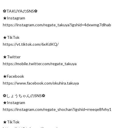
⚽️TAKUYAのSNS⚽️
★Instagram
https://instagram.com/regate_takuya?igshid=4dxwmg7dlhab
★TikTok
https://vt.tiktok.com/6xKdKQ/
★Twitter
https://mobile.twitter.com/regate_takuya
★Facebook
https://www.facebook.com/okuhira.takuya
⚽️しょうちゃんのSNS⚽️
★Instagram
https://instagram.com/regate_shochan?igshid=rreeqe8fvhy1
★TikTok