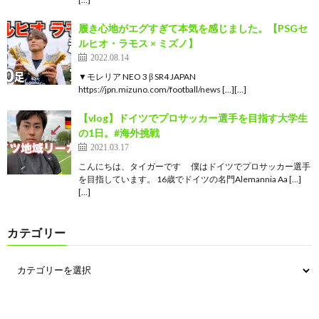
履き心地がエグすぎて本気を感じました。【PSGセ
ルヒオ・ラモス × ミズノ】
2022.08.14
▼モレリア NEO 3 β SR4 JAPAN
https://jpn.mizuno.com/football/news […][…]
【vlog】ドイツでプロサッカー選手を目指す大学生
の1日。#海外挑戦
2021.03.17
こんにちは、タイガーです 僕はドイツでプロサッカー選手
を目指しています。 16歳でドイツの名門Alemannia Aa […]
[…]
カテゴリー