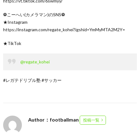
https://vt.tiktok.com/6swmyy/
⚽️こーへい(カメラマン)のSNS⚽️
★Instagram
https://instagram.com/regate_kohei?igshid=YmMyMTA2M2Y=
★TikTok
@regate_kohei
#レガテドリブル塾 #サッカー
Author：footballman
投稿一覧