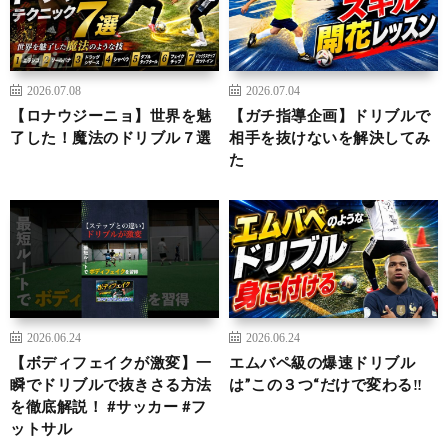
2026.07.08
2026.07.04
【ロナウジーニョ】世界を魅
【ガチ指導企画】ドリブルで
了した！魔法のドリブル７選
相手を抜けないを解決してみ
た
2026.06.24
2026.06.24
【ボディフェイクが激変】一
エムバペ級の爆速ドリブル
瞬でドリブルで抜きさる方法
は”この３つ“だけで変わる‼︎
を徹底解説！ #サッカー #フ
ットサル