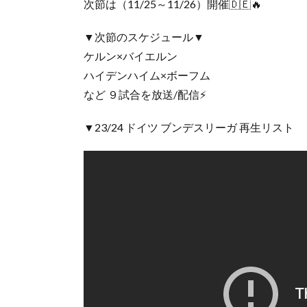
次節は（11/25～11/26）開催🇩🇪🔥
▼次節のスケジュール▼
ケルン×バイエルン
ハイデンハイム×ボーフム
など ９試合を放送/配信⚡
▼23/24 ドイツ ブンデスリーガ 再生リスト