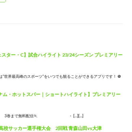
ェスター・C】試合ハイライト 23/24シーズン プレミアリー
）は”世界最高峰のスポーツ”をいつでも観ることができるアプリです！ ⚽
ッテナム・ホットスパー｜ショートハイライト】プレミアリー
巻まで無料配信🏃 ⠀⠀⠀⠀⠀⠀⠀⠀⠀・ […][…]
国高校サッカー選手権大会 2回戦 青森山田vs大津