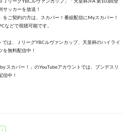
３ＪリーグYBCルヴァンカップ」「天皇杯JFA 第103回全
州サッカーを放送！
』をご契約の方は、スカパー！番組配信にMyスカパー！
PCなどで視聴可能です。
ントでは、ＪリーグYBCルヴァンカップ、天皇杯のハイライ
ツを無料配信中！
 by スカパー！」のYouTubeアカウントでは、ブンデスリ
配信中！