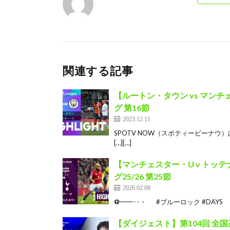
関連する記事
【ルートン・タウン vs マンチ
グ 第16節
2023.12.11
SPOTV NOW（スポティービーナウ
[…][…]
【マンチェスター・U v ト
グ25/26 第25節
2026.02.08
⚽━━‥・ #ブルーロック #DAYS 3
【ダイジェスト】第104回 全