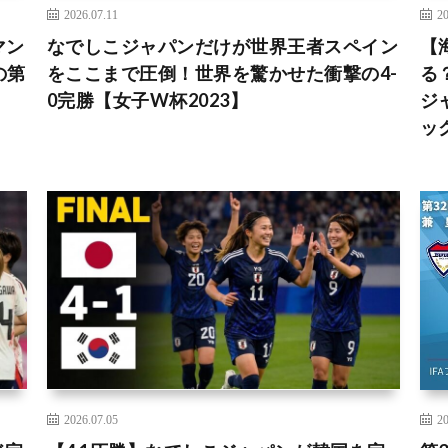
2026.07.11
20
マン
なでしこジャパンだけが世界王者スペイン
【
の第
をここまで圧倒！世界を驚かせた衝撃の4-
る
0完勝【女子W杯2023】
ジ
ッ
2026.07.05
20