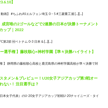
3.6.10】
動画】 #ちふれASエルフェン埼玉 0 – 5 #三菱重工浦 […][…]
】成宮唯の2ゴールなどで2連勝の日本が決勝トーナメント
ップ｜2022
2節 🆚ベトナム 0-3 日本 & […][…]
カー選手権 】藤枝順心×神村学園【準々決勝ハイライト】
権 】 静岡県の藤枝順心高校と鹿児島県の神村学園高校が準々決勝で対
スタメン＆プレビュー！U20女子アジアカップ第3戦オー
れない！ 注目選手は？
日本女子代表）のU-20女子アジアカップ初戦U-20チャイニーズ・タイ