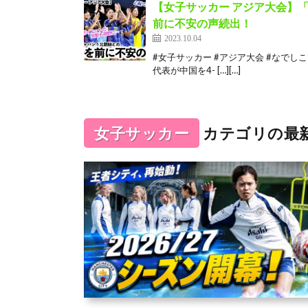
【女子サッカー アジア大会】
前に不安の声続出！
2023.10.04
#女子サッカー #アジア大会 #なで
代表が中国を4- […][…]
女子サッカー
カテゴリの最