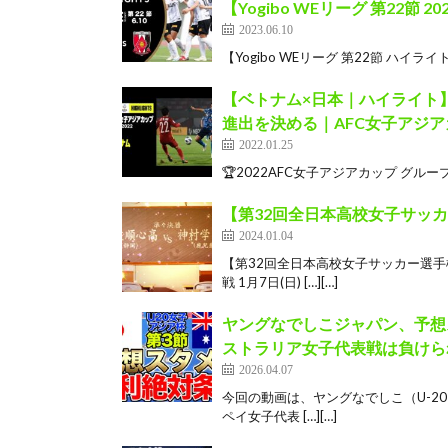
【Yogibo WEリーグ 第22節 202
2023.06.10
【Yogibo WEリーグ 第22節 ハイライト
【ベトナム×日本｜ハイライト
進出を決める｜AFC女子アジアカ
2022.01.25
🏆2022AFC女子アジアカップ グループC第
【第32回全日本高校女子サッ
2024.01.04
【第32回全日本高校女子サッカー選手
戦 1月7日(日) […][…]
ヤングなでしこジャパン、予想
ストラリア女子代表戦は負けら
2026.04.07
今回の動画は、ヤングなでしこ（U-20
ペイ女子代表 […][…]