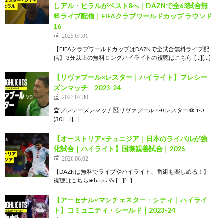
しアル・ヒラルがベスト8へ｜DAZNで全63試合無
料ライブ配信｜FIFAクラブワールドカップ ラウンド
16
2025.07.01
【FIFAクラブワールドカップはDAZNで全試合無料ライブ配
信】 3分以上の無料ロングハイライトの視聴はこちら  […][…]
【リヴァプール×レスター｜ハイライト】プレシー
ズンマッチ｜2023-24
2023.07.30
🏆プレシーズンマッチ 🆚リヴァプール 4-0 レスター ⚽ 1-0
(30 […][…]
【オーストリア×チュニジア｜日本のライバルが強
化試合｜ハイライト】国際親善試合｜2026
2026.06.02
【DAZNは無料でライブやハイライト、番組も楽しめる！】
視聴はこちら⏩️https://x […][…]
【アーセナル×マンチェスター・シティ｜ハイライ
ト】コミュニティ・シールド｜2023-24