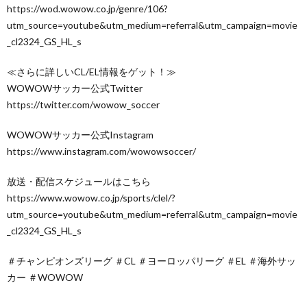
https://wod.wowow.co.jp/genre/106?
utm_source=youtube&utm_medium=referral&utm_campaign=movie
_cl2324_GS_HL_s
≪さらに詳しいCL/EL情報をゲット！≫
WOWOWサッカー公式Twitter
https://twitter.com/wowow_soccer
WOWOWサッカー公式Instagram
https://www.instagram.com/wowowsoccer/
放送・配信スケジュールはこちら
https://www.wowow.co.jp/sports/clel/?
utm_source=youtube&utm_medium=referral&utm_campaign=movie
_cl2324_GS_HL_s
＃チャンピオンズリーグ ＃CL ＃ヨーロッパリーグ ＃EL ＃海外サッ
カー ＃WOWOW