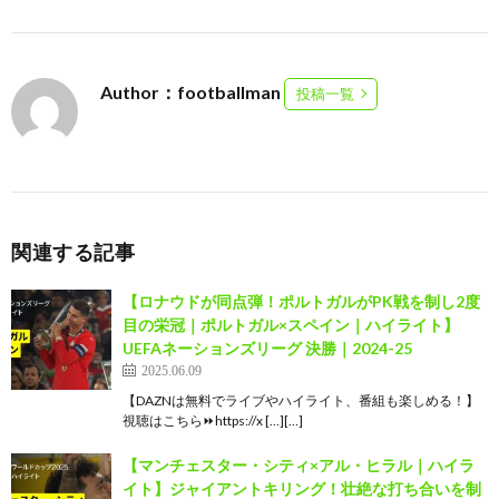
Author：footballman
投稿一覧
関連する記事
【ロナウドが同点弾！ポルトガルがPK戦を制し2度
目の栄冠｜ポルトガル×スペイン｜ハイライト】
UEFAネーションズリーグ 決勝｜2024-25
2025.06.09
【DAZNは無料でライブやハイライト、番組も楽しめる！】
視聴はこちら⏩️https://x […][…]
【マンチェスター・シティ×アル・ヒラル｜ハイラ
イト】ジャイアントキリング！壮絶な打ち合いを制