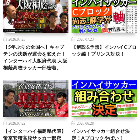
2026.07.23
2026.07.23
【5年ぶりの全国へ】キャプ
【解説&予想】インハイCブロ
テンの決断が運命を変えた！
ック編！プリンス対決！
インターハイ大阪府代表 大阪
桐蔭高校サッカー部密着。
2026.07.22
2026.06.28
【インターハイ福島県代表】
インハイサッカー組合せ決
帝京安積高校サッカー部密
定！Aブロックやばい！