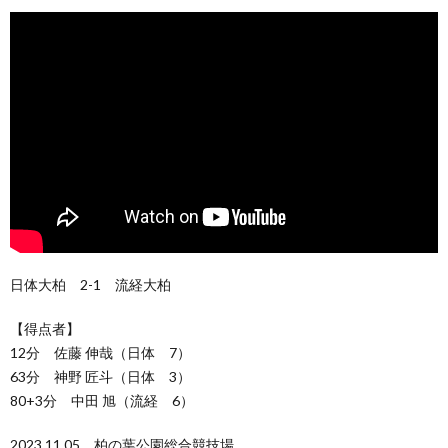
日体大柏 2-1 流経大柏
【得点者】
12分 佐藤 伸哉（日体 7）
63分 神野 匠斗（日体 3）
80+3分 中田 旭（流経 6）
2023.11.05 柏の葉公園総合競技場