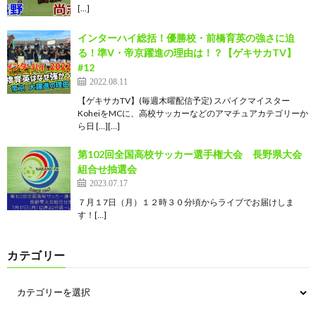
[…]
インターハイ総括！優勝校・前橋育英の強さに迫
る！準V・帝京躍進の理由は！？【ゲキサカTV】
#12
2022.08.11
【ゲキサカTV】(毎週木曜配信予定) スパイクマイスター
KoheiをMCに、高校サッカーなどのアマチュアカテゴリーか
ら日 […][…]
第102回全国高校サッカー選手権大会 長野県大会
組合せ抽選会
2023.07.17
７月１7日（月）１２時３０分頃からライブでお届けしま
す！[…]
カテゴリー