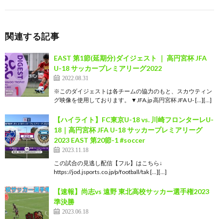
関連する記事
EAST 第1節(延期分)ダイジェスト ｜ 高円宮杯 JFA
U-18 サッカープレミアリーグ2022
2022.08.31
※このダイジェストは各チームの協力のもと、スカウティン
グ映像を使用しております。 ▼JFA.jp 高円宮杯 JFA U- […][…]
【ハイライト】FC東京U-18 vs. 川崎フロンターレU-
18｜高円宮杯 JFA U-18 サッカープレミアリーグ
2023 EAST 第20節-1 #soccer
2023.11.18
この試合の見逃し配信【フル】はこちら↓
https://jod.jsports.co.jp/p/football/tak […][…]
【速報】尚志vs 遠野 東北高校サッカー選手権2023
準決勝
2023.06.18