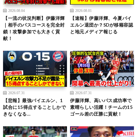
2026.08.04
2026.08.01
【一流の状況判断】伊藤洋輝
【速報】伊藤洋輝、今夏バイ
｜相手のパスコースを完全封
エルン退団か？SDが移籍容認
鎖！攻撃参加でも大きく貢
と地元メディア報じる
献！
2026.07.31
2026.07.31
【悲報】最強バイエルン、1
伊藤洋輝、高いパス成功率で
試合に15得点することしかで
素晴らしい活躍！チームの15
きなくなる…
ゴール差の圧勝に貢献！