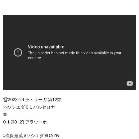
🏆2023-24 ラ・リーガ 第12節
🆚ソシエダ 0-1 バルセロナ
⚽
0-1 (90+2′) アラウーホ
#久保建英 #ソシエダ #DAZN