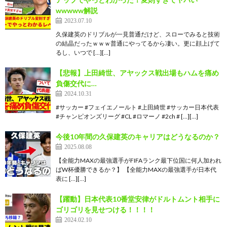
wwwww解説
2023.07.10
久保建英のドリブルが一見普通だけど、スローでみると技術
の結晶だったｗｗｗ普通にやってるから凄い。更に顔上げて
るし、いつで […][…]
【悲報】上田綺世、アヤックス戦出場もハムを痛め
負傷交代に…
2024.10.31
#サッカー #フェイエノールト #上田綺世 #サッカー日本代表
#チャンピオンズリーグ #CL #ロマーノ #2ch # […][…]
今後10年間の久保建英のキャリアはどうなるのか？
2025.08.08
【全能力MAXの最強選手がFIFAランク最下位国に何人加われ
ばW杯優勝できるか？】 【全能力MAXの最強選手が日本代
表に […][…]
【躍動】日本代表10番堂安律がドルトムント相手に
ゴリゴリを見せつける！！！！
2024.02.10