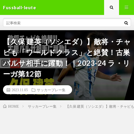
Fussball-leute
【久保 建英（ソシエダ）】敵将・チャ
ビも「ワールドクラス」と絶賛！古巣
バルサ相手に躍動！｜2023-24 ラ・リ
ーガ第12節
2023.11.05
サッカープレー集
サッカープレー集
【久保 建英（ソシエダ）】敵将・チャビも「
HOME