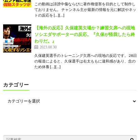
この動画は誹謗中傷ならびに著作権侵害を目的として制作し
ておりません。 チャンネル主が最新の情報を元に解説やネッ
トの反応を […][…]
【海外の反応】久保建英欠場か？練習欠席への現地
ソシエダサポーターの反応。『久保が怪我したら終
わりだ。』
2023.08.30
久保建英選手のトレーニング欠席への現地の反応です。 28日
の報道によると、久保選手は右太ももに違和感があり、念の
ため休養 […][…]
カテゴリー