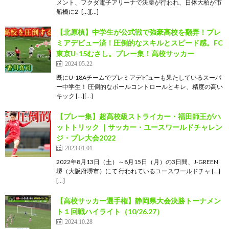
メント、フクダ電子アリーナで決勝が行われ、日体大柏が市
船橋に2- […][…]
【北原槙】中学生が公式戦で強豪高校を翻弄！プレ
ミアデビュー済！圧倒的なスキルとスピード感。FC
東京U-15むさし。プレー集！高校サッカー
2024.05.22
既にU-18Aチームでプレミアデビューも果たしているスーパ
ー中学生！ 圧倒的なボールコントロールとキレ、精度の高い
キック […][…]
【プレー集】超高校級ストライカー・福田師王がハ
ットトリック ｜サッカー・ユースワールドチャレン
ジ・プレ大会2022
2023.01.01
2022年8月13日（土）～8月15日（月）の3日間、J-GREEN
堺（大阪府堺市）にて 行われているユースワールドチャ […]
[…]
【高校サッカー選手権】静岡県大会決勝トーナメン
ト１回戦ハイライト（10/26.27）
2024.10.28