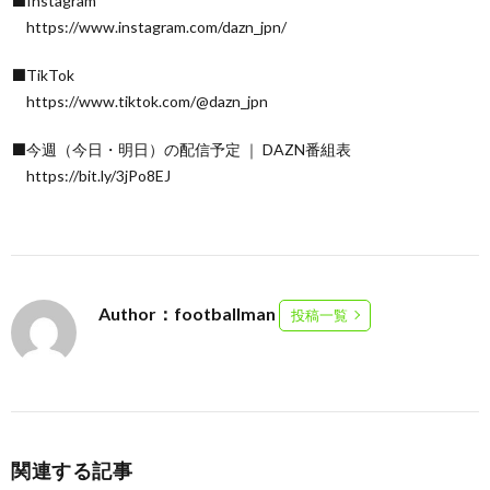
⬛Instagram
https://www.instagram.com/dazn_jpn/
⬛TikTok
https://www.tiktok.com/@dazn_jpn
⬛今週（今日・明日）の配信予定 ｜ DAZN番組表
https://bit.ly/3jPo8EJ
Author：footballman
投稿一覧
関連する記事