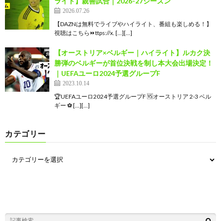
ライト】親善試合｜2026-27シーズン
2026.07.26
【DAZNは無料でライブやハイライト、番組も楽しめる！】
視聴はこちら⏩️ttps://x. […][…]
【オーストリア×ベルギー｜ハイライト】ルカク決
勝弾のベルギーが首位決戦を制し本大会出場決定！
｜UEFAユーロ2024予選グループF
2023.10.14
🏆UEFAユーロ2024予選グループF 🆚オーストリア 2-3 ベル
ギー ⚽ […][…]
カテゴリー