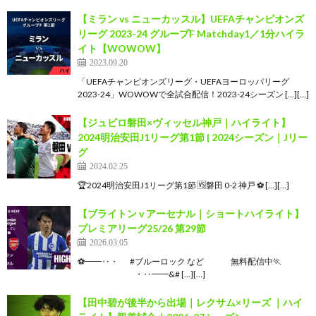
【ミラン vs ニューカッスル】UEFAチャンピオンズ
リーグ 2023-24 グループF Matchday1／1分ハイラ
イト【WOWOW】
2023.09.20
「UEFAチャンピオンズリーグ・UEFAヨーロッパリーグ
2023-24」WOWOWで全試合配信！2023-24シーズン […][…]
【ジュビロ磐田×ヴィッセル神戸｜ハイライト】
2024明治安田J1リーグ第1節 | 2024シーズン｜Jリー
グ
2024.02.25
🏆2024明治安田J1リーグ第1節 🆚磐田 0-2 神戸 ⚽️ […][…]
【ブライトン v アーセナル｜ショートハイライト】
プレミアリーグ25/26 第29節
2026.03.05
⚽━━‥・ #ブルーロック など 無料配信中🏃
⠀⠀⠀⠀⠀⠀⠀⠀⠀・‥━━&# […][…]
【田中碧が後半から出場｜レクサム×リーズ ｜ハイ