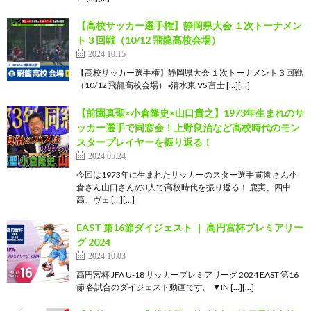
【高校サッカー選手権】静岡県大会 １次トーナメン
ト３回戦（10/12 飛龍高校会場）
2024.10.15
【高校サッカー選手権】静岡県大会 １次トーナメント３回戦
（10/12 飛龍高校会場） ▪清水東 VS 富士 […][…]
【前園真聖×小倉隆史×山口貴之】1973年生まれのサ
ッカー選手で同窓会！上野良治など高校時代のモン
スタープレイヤーを振り返る！
2024.05.24
今回は1973年に生まれたサッカーのスター選手 前園さん小
倉さん山口さんの3人で高校時代を振り返る！ 鹿実、四中
高、ヴェ […][…]
EAST 第16節ダイジェスト ｜ 高円宮杯プレミアリー
グ 2024
2024.10.03
高円宮杯 JFA U-18 サッカープレミアリーグ 2024 EAST 第16
節 各試合のダイジェスト動画です。 ▼IN […][…]