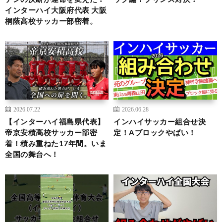
インターハイ大阪府代表 大阪
桐蔭高校サッカー部密着。
2026.07.22
2026.06.28
【インターハイ福島県代表】
インハイサッカー組合せ決
帝京安積高校サッカー部密
定！Aブロックやばい！
着！積み重ねた17年間。いま
全国の舞台へ！