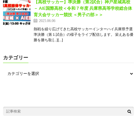
【高校サッカー】準決勝（第2試合）神戸星城高校
－ AIE国際高校＜令和７年度 兵庫県高等学校総合体
育大会サッカー競技 ＜男子の部＞＞
2025.06.06
熱戦を繰り広げてきた高校サッカーインターハイ兵庫県予選
準決勝（第１試合）の様子をライブ配信します。 栄えある優
勝を勝ち取 […][…]
カテゴリー