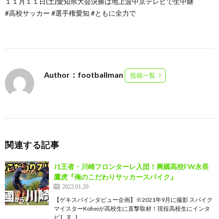
１１月１１日(土)愛知県大会決勝は地上波中京テレビで生中継
#高校サッカー #選手権愛知 #ともに全力で
Author：footballman
投稿一覧
関連する記事
J1王者・川崎フロンターレ入団！興國高校FW永長
鷹虎『俺のこだわりサッカースパイク』
2022.01.20
【ゲキスパインタビュー企画】※2021年9月に撮影 スパイク
マイスターKoheiが高校生に直撃取材！現役高校生にインタ
ビ […][…]