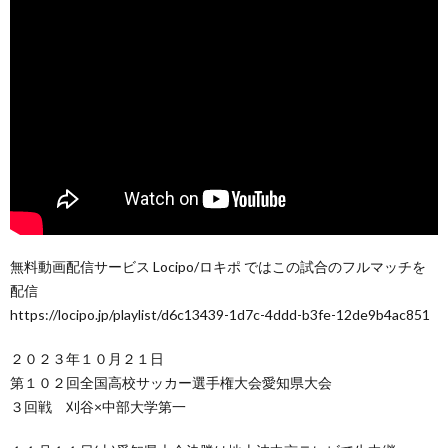
無料動画配信サービス Locipo/ロキポ ではこの試合のフルマッチを
配信
https://locipo.jp/playlist/d6c13439-1d7c-4ddd-b3fe-12de9b4ac851
２０２３年１０月２１日
第１０２回全国高校サッカー選手権大会愛知県大会
３回戦 刈谷×中部大学第一