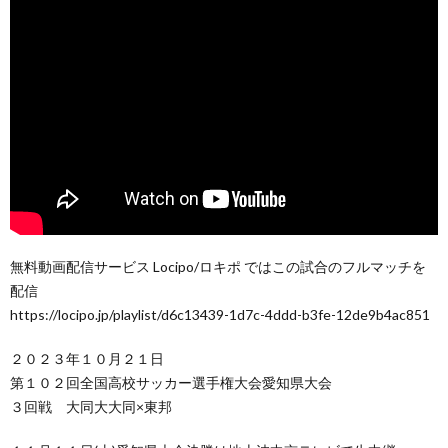
無料動画配信サービス Locipo/ロキポ ではこの試合のフルマッチを
配信
https://locipo.jp/playlist/d6c13439-1d7c-4ddd-b3fe-12de9b4ac851
２０２３年１０月２１日
第１０２回全国高校サッカー選手権大会愛知県大会
３回戦 大同大大同×東邦