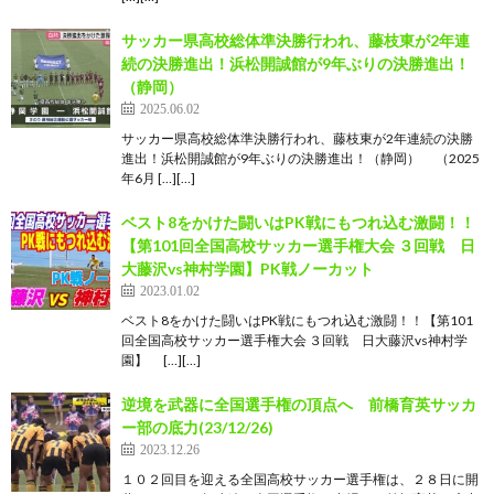
サッカー県高校総体準決勝行われ、藤枝東が2年連
続の決勝進出！浜松開誠館が9年ぶりの決勝進出！
（静岡）
2025.06.02
サッカー県高校総体準決勝行われ、藤枝東が2年連続の決勝
進出！浜松開誠館が9年ぶりの決勝進出！（静岡） （2025
年6月 […][…]
ベスト8をかけた闘いはPK戦にもつれ込む激闘！！
【第101回全国高校サッカー選手権大会 ３回戦 日
大藤沢vs神村学園】PK戦ノーカット
2023.01.02
ベスト8をかけた闘いはPK戦にもつれ込む激闘！！【第101
回全国高校サッカー選手権大会 ３回戦 日大藤沢vs神村学
園】 […][…]
逆境を武器に全国選手権の頂点へ 前橋育英サッカ
ー部の底力(23/12/26)
2023.12.26
１０２回目を迎える全国高校サッカー選手権は、２８日に開