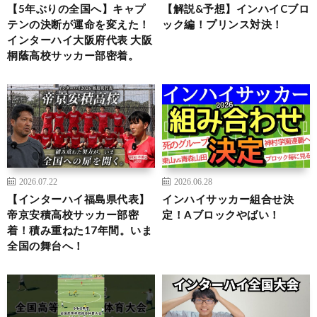
【5年ぶりの全国へ】キャプ
【解説&予想】インハイCブロ
テンの決断が運命を変えた！
ック編！プリンス対決！
インターハイ大阪府代表 大阪
桐蔭高校サッカー部密着。
2026.07.22
2026.06.28
【インターハイ福島県代表】
インハイサッカー組合せ決
帝京安積高校サッカー部密
定！Aブロックやばい！
着！積み重ねた17年間。いま
全国の舞台へ！