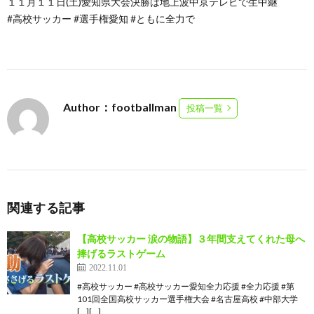
１１月１１日(土)愛知県大会決勝は地上波中京テレビで生中継
#高校サッカー #選手権愛知 #ともに全力で
Author：footballman
投稿一覧
関連する記事
【高校サッカー 涙の物語】３年間支えてくれた母へ
捧げるラストゲーム
2022.11.01
#高校サッカー #高校サッカー愛知全力応援 #全力応援 #第
101回全国高校サッカー選手権大会 #名古屋高校 #中部大学
[…][…]