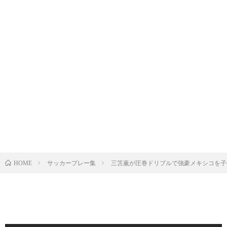
サッカープレー集
三笘薫が圧巻ドリブルで強豪メキシコを子
HOME