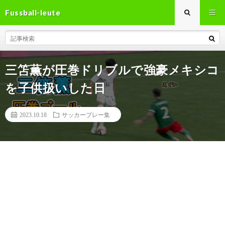
Fussball-leute
三笘薫が圧巻ドリブルで強豪メキシコ
を子供扱いした日
2023.10.18
サッカープレー集