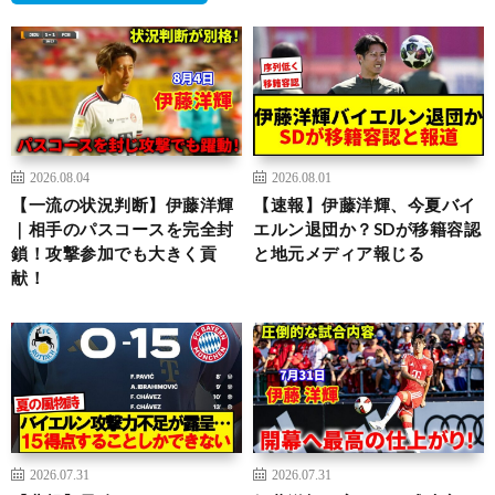
2026.08.04
2026.08.01
【一流の状況判断】伊藤洋輝
【速報】伊藤洋輝、今夏バイ
｜相手のパスコースを完全封
エルン退団か？SDが移籍容認
鎖！攻撃参加でも大きく貢
と地元メディア報じる
献！
2026.07.31
2026.07.31