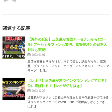
関連する記事
【海外の反応】三笘薫が首位アーセナルから1ゴー
ル!!アーセナルファンも驚愕。冨安健洋との日本人
対決も実現!
2023.01.01
三笘vs冨安もそうだけど、マジで楽しい試合だった。 三笘
薫 ブライトン・アンド・ホーヴ・アルビオンFC プレミア
リーグ […][…]
【レオザ】三笘薫が左ウイングランキングで世界3
位に選ばれる！【レオザ切り抜き】
2023.12.27
遠藤航がスタメンに定着出来た理由と日本代表選手の市場価
値ランキングについて 26:20-30:01 ご視聴ありがとうござ
[…][…]