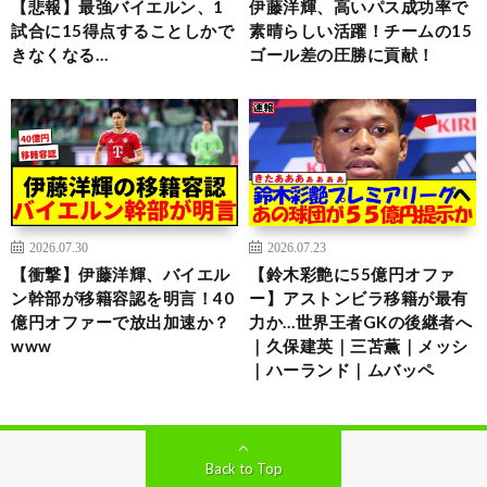
【悲報】最強バイエルン、1
伊藤洋輝、高いパス成功率で
試合に15得点することしかで
素晴らしい活躍！チームの15
きなくなる…
ゴール差の圧勝に貢献！
2026.07.30
2026.07.23
【衝撃】伊藤洋輝、バイエル
【鈴木彩艶に55億円オファ
ン幹部が移籍容認を明言！40
ー】アストンビラ移籍が最有
億円オファーで放出加速か？
力か…世界王者GKの後継者へ
www
｜久保建英｜三苫薫｜メッシ
｜ハーランド｜ムバッペ
Back to Top