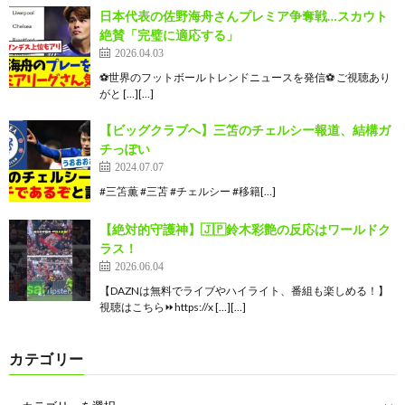
日本代表の佐野海舟さんプレミア争奪戦…スカウト
絶賛「完璧に適応する」
2026.04.03
⚽️世界のフットボールトレンドニュースを発信⚽️ ご視聴あり
がと […][…]
【ビッグクラブへ】三笘のチェルシー報道、結構ガ
チっぽい
2024.07.07
#三笘薫 #三苫 #チェルシー #移籍[…]
【絶対的守護神】🇯🇵鈴木彩艶の反応はワールドク
ラス！
2026.06.04
【DAZNは無料でライブやハイライト、番組も楽しめる！】
視聴はこちら⏩️https://x […][…]
カテゴリー