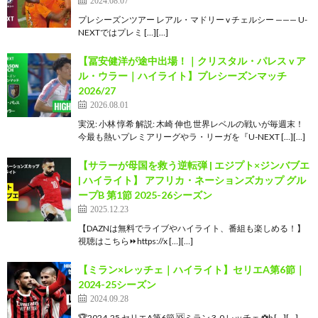
プレシーズンツアー レアル・マドリー v チェルシー ——— U-
NEXTではプレミ […][…]
【冨安健洋が途中出場！｜クリスタル・パレス v ア
ル・ウラー｜ハイライト】プレシーズンマッチ
2026/27
2026.08.01
実況: 小林 惇希 解説: 木崎 伸也 世界レベルの戦いが毎週末！
今最も熱いプレミアリーグやラ・リーガを『U-NEXT […][…]
【サラーが母国を救う逆転弾 | エジプト×ジンバブエ
| ハイライト】 アフリカ・ネーションズカップ グル
ープB 第1節 2025-26シーズン
2025.12.23
【DAZNは無料でライブやハイライト、番組も楽しめる！】
視聴はこちら⏩️https://x […][…]
【ミラン×レッチェ｜ハイライト】セリエA第6節｜
2024-25シーズン
2024.09.28
🏆2024-25 セリエA第6節 🆚ミラン 3-0 レッチェ ⚽þ […][…]