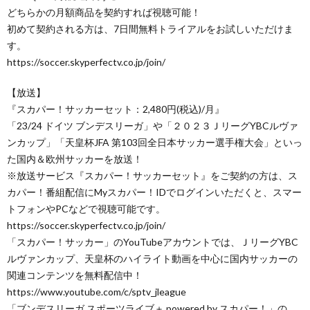
どちらかの月額商品を契約すれば視聴可能！
初めて契約される方は、7日間無料トライアルをお試しいただけま
す。
https://soccer.skyperfectv.co.jp/join/
【放送】
『スカパー！サッカーセット：2,480円(税込)/月』
「23/24 ドイツ ブンデスリーガ」や「２０２３ＪリーグYBCルヴァ
ンカップ」「天皇杯JFA 第103回全日本サッカー選手権大会」といっ
た国内＆欧州サッカーを放送！
※放送サービス『スカパー！サッカーセット』をご契約の方は、ス
カパー！番組配信にMyスカパー！IDでログインいただくと、スマー
トフォンやPCなどで視聴可能です。
https://soccer.skyperfectv.co.jp/join/
「スカパー！サッカー」のYouTubeアカウントでは、ＪリーグYBC
ルヴァンカップ、天皇杯のハイライト動画を中心に国内サッカーの
関連コンテンツを無料配信中！
https://www.youtube.com/c/sptv_jleague
「ブンデスリーガ スポーツライブ＋ powered by スカパー！」の