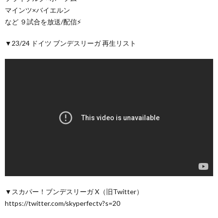
マインツ×バイエルン
など ９試合を放送/配信⚡
▼23/24 ドイツ ブンデスリーガ 再生リスト
▼スカパー！ブンデスリーガ X（旧Twitter）
https://twitter.com/skyperfectv?s=20