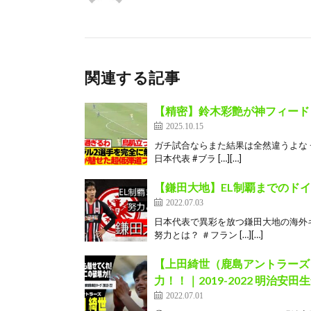
関連する記事
【精密】鈴木彩艶が神フィード
2025.10.15
ガチ試合ならまた結果は全然違うよな 
日本代表 #ブラ […][…]
【鎌田大地】EL制覇までのド
2022.07.03
日本代表で異彩を放つ鎌田大地の海外
努力とは？ ＃フラン […][…]
【上田綺世（鹿島アントラーズ
力！！｜2019-2022 明治安田
2022.07.01