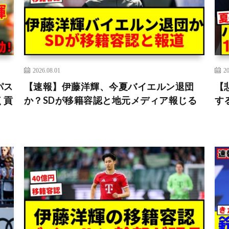
2026.08.01
20
パス
【速報】伊藤洋輝、今夏バイエルン退団
【
く貢
か？SDが移籍容認と地元メディア報じる
す