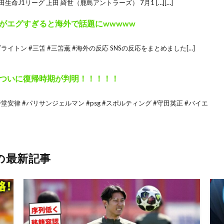
治安田生命J1リーグ 上田 綺世（鹿島アントラーズ） 7月1 […][…]
がエグすぎると海外で話題にwwwww
ライトン #三笘 #三笘薫 #海外の反応 SNSの反応をまとめました[…]
ついに復帰時期が判明！！！！！
堂安律 #パリサンジェルマン #psg #スポルティング #守田英正 #バイエ
の最新記事