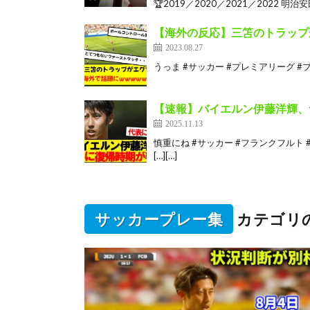
🏆2019／2020／2021／2022 明
【海外の反応】三笘のトラップ
2023.08.27
うっま #サッカー #プレミアリーグ #ブ
【速報】バイエルン伊藤洋輝、
2025.11.13
慎重にね #サッカー #フランクフルト #
[…][…]
サッカープレー集
カテゴリ