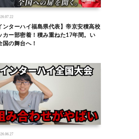
26.07.22
インターハイ福島県代表】帝京安積高校
ッカー部密着！積み重ねた17年間。い
全国の舞台へ！
26.06.27