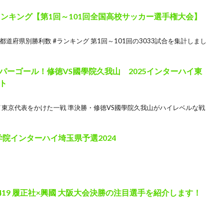
ンキング【第1回～101回全国高校サッカー選手権大会】
都道府県別勝利数 #ランキング 第1回～101回の3033試合を集計しまし
ーゴール！修徳VS國學院久我山 2025インターハイ東
ト
東京代表をかけた一戦 準決勝・修徳VS國學院久我山がハイレベルな戦
学院インターハイ埼玉県予選2024
419 履正社×興國 大阪大会決勝の注目選手を紹介します！