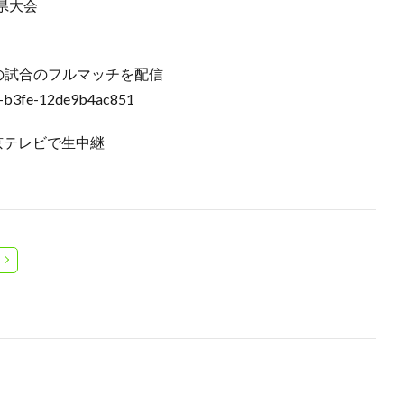
県大会
はこの試合のフルマッチを配信
dd-b3fe-12de9b4ac851
京テレビで生中継