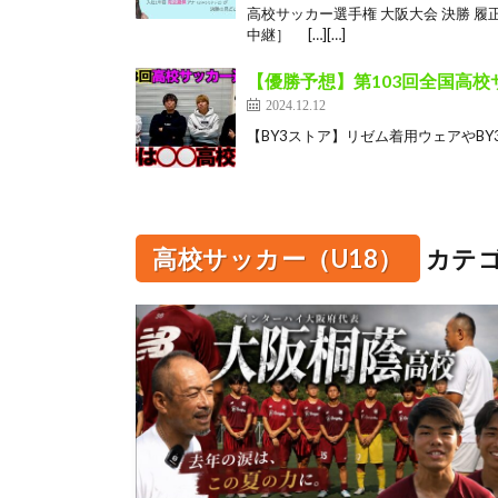
高校サッカー選手権 大阪大会 決勝 履
中継］ […][…]
【優勝予想】第103回全国高
2024.12.12
【BY3ストア】リゼム着用ウェアやBY3の服が購入で
高校サッカー（U18）
カテ