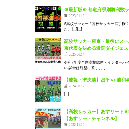
※最新版※ 都道府県別勝利数ラ
2023.01.10
#高校サッカー #高校サッカー選手権 #
た。 […][…]
高校サッカー東京・最後にスーパ
京代表を決める激闘ダイジェス
2025.06.14
令和7年度全国高校総体・インターハイ
い 試合は終盤に差 […][…]
【速報・準決勝】昌平 vs 浦和
2024.06.12
[…]
【高校サッカー】あすリート #
【あすリートチャンネル】
2022.11.10