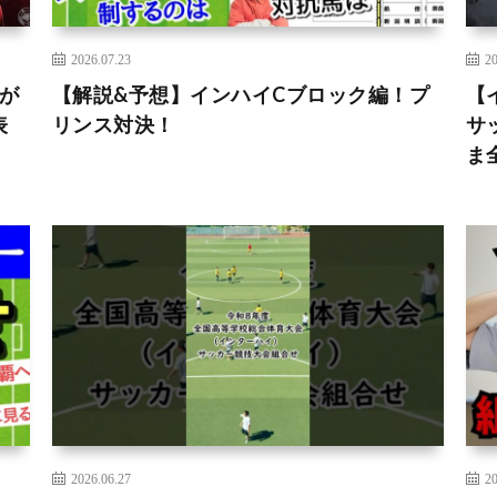
2026.07.23
20
が
【解説&予想】インハイCブロック編！プ
【
表
リンス対決！
サ
ま
2026.06.27
20