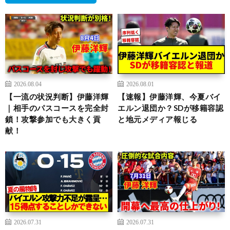
2026.08.04
2026.08.01
【一流の状況判断】伊藤洋輝
【速報】伊藤洋輝、今夏バイ
｜相手のパスコースを完全封
エルン退団か？SDが移籍容認
鎖！攻撃参加でも大きく貢
と地元メディア報じる
献！
2026.07.31
2026.07.31