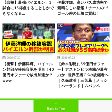
【悲報】最強バイエルン、1
伊藤洋輝、高いパス成功率で
試合に15得点することしかで
素晴らしい活躍！チームの15
きなくなる…
ゴール差の圧勝に貢献！
2026.07.30
2026.07.23
【衝撃】伊藤洋輝、バイエル
【鈴木彩艶に55億円オファ
ン幹部が移籍容認を明言！40
ー】アストンビラ移籍が最有
億円オファーで放出加速か？
力か…世界王者GKの後継者へ
www
｜久保建英｜三苫薫｜メッシ
｜ハーランド｜ムバッペ
Back to Top