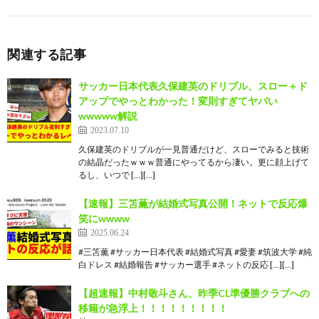
関連する記事
サッカー日本代表久保建英のドリブル、スロー＋ド
アップでやっとわかった！変則すぎてヤバい
wwwww解説
2023.07.10
久保建英のドリブルが一見普通だけど、スローでみると技術
の結晶だったｗｗｗ普通にやってるから凄い。更に顔上げて
るし、いつで […][…]
【速報】三笘薫が結婚式写真公開！ネットで反応爆
笑にwwww
2025.06.24
#三笘薫 #サッカー日本代表 #結婚式写真 #愛妻 #筑波大学 #純
白ドレス #結婚報告 #サッカー選手 #ネットの反応 […][…]
【超速報】中村敬斗さん、昨季CL準優勝クラブへの
移籍が急浮上！！！！！！！！！