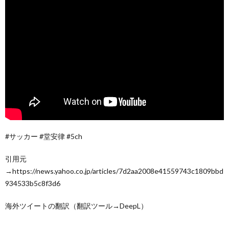
#サッカー #堂安律 #5ch
引用元
→https://news.yahoo.co.jp/articles/7d2aa2008e41559743c1809bbd
934533b5c8f3d6
海外ツイートの翻訳（翻訳ツール→DeepL）
______________________________________________________________