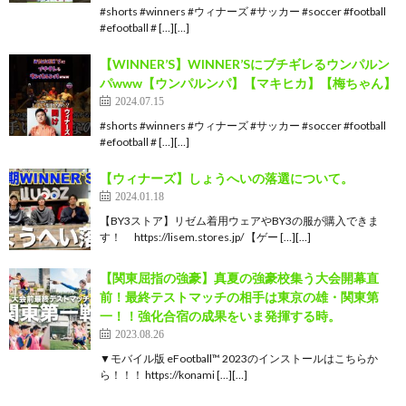
#shorts #winners #ウィナーズ #サッカー #soccer #football
#efootball # […][…]
【WINNER’S】WINNER’Sにブチギレるウンパルン
パwww【ウンパルンパ】【マキヒカ】【梅ちゃん】
2024.07.15
#shorts #winners #ウィナーズ #サッカー #soccer #football
#efootball # […][…]
【ウィナーズ】しょうへいの落選について。
2024.01.18
【BY3ストア】リゼム着用ウェアやBY3の服が購入できま
す！ https://lisem.stores.jp/ 【ゲー […][…]
【関東屈指の強豪】真夏の強豪校集う大会開幕直
前！最終テストマッチの相手は東京の雄・関東第
一！！強化合宿の成果をいま発揮する時。
2023.08.26
▼モバイル版 eFootball™ 2023のインストールはこちらか
ら！！！ https://konami […][…]