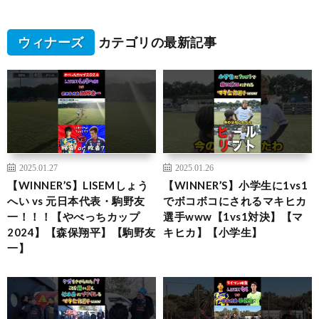
ウィナーズ
カテゴリの最新記事
2025.01.27
2025.01.26
【WINNER’S】LISEMしょう
【WINNER’S】小学生に1vs1
へい vs 元日本代表・駒野友
でボコボコにされるマキヒカ
一！！！【やべっちカップ
選手www【1vs1対決】【マ
2024】【森保翔平】【駒野友
キヒカ】【小学生】
一】