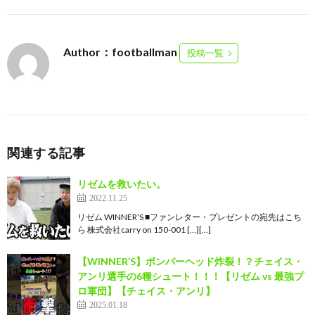
Author：footballman
投稿一覧
関連する記事
リゼムを救いたい。
2022.11.25
リゼム WINNER’S ■ファンレター・プレゼントの宛先はこち
ら 株式会社carry on 150-001 […][…]
【WINNER’S】ボンバーヘッド炸裂！？チェイス・
アンリ選手の6種シュート！！！【リゼム vs 最強プ
ロ軍団】【チェイス・アンリ】
2025.01.18