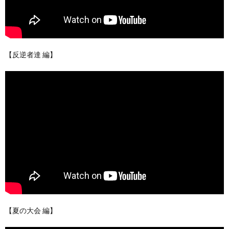
【反逆者達 編】
【夏の大会 編】