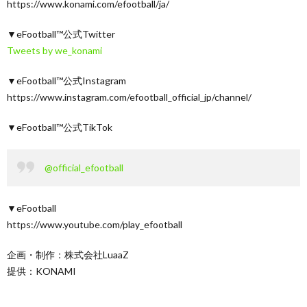
https://www.konami.com/efootball/ja/
▼eFootball™公式Twitter
Tweets by we_konami
▼eFootball™公式Instagram
https://www.instagram.com/efootball_official_jp/channel/
▼eFootball™公式TikTok
@official_efootball
▼eFootball
https://www.youtube.com/play_efootball
企画・制作：株式会社LuaaZ
提供：KONAMI