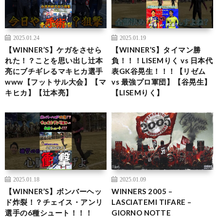
2025.01.24
2025.01.19
【WINNER’S】ケガをさせら
【WINNER’S】タイマン勝
れた！？ことを思い出し辻本
負！！！LISEMりく vs 日本代
亮にブチギレるマキヒカ選手
表GK谷晃生！！！【リゼム
www【フットサル大会】【マ
vs 最強プロ軍団】【谷晃生】
キヒカ】【辻本亮】
【LISEMりく】
2025.01.18
2025.01.09
【WINNER’S】ボンバーヘッ
WINNERS 2005 –
ド炸裂！？チェイス・アンリ
LASCIATEMI TIFARE –
選手の6種シュート！！！
GIORNO NOTTE