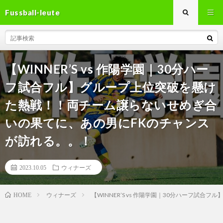
Fussball-leute
【WINNER’S vs 作陽学園｜30分ハー
フ試合フル】グループ上位突破を懸け
た熱戦！！両チーム譲らないせめぎ合
いの果てに、あの男にFKのチャンス
が訪れる。。！
2023.10.05
ウィナーズ
ウィナーズ
【WINNER’S vs 作陽学園｜30分ハーフ
HOME