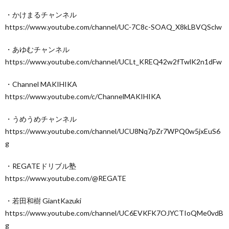
・かけまるチャンネル
https://www.youtube.com/channel/UC-7C8c-SOAQ_X8kLBVQSclw
・あゆむチャンネル
https://www.youtube.com/channel/UCLt_KREQ42w2fTwlK2n1dFw
・Channel MAKIHIKA
https://www.youtube.com/c/ChannelMAKIHIKA
・うめうめチャンネル
https://www.youtube.com/channel/UCU8Nq7pZr7WPQ0w5jxEuS6
g
・REGATEドリブル塾
https://www.youtube.com/@REGATE
・若田和樹 GiantKazuki
https://www.youtube.com/channel/UC6EVKFK7OJYCTIoQMe0vdB
g