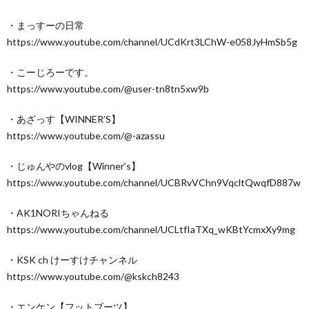
・まっすーの日常
https://www.youtube.com/channel/UCdKrt3LChW-e058JyHmSb5g
・こーじろーです。
https://www.youtube.com/@user-tn8tn5xw9b
・あざっす【WINNER’S】
https://www.youtube.com/@-azassu
・じゅんやのvlog【Winner’s】
https://www.youtube.com/channel/UCBRvVChn9VqcltQwqfD887w
・AK1NORIちゃんねる
https://www.youtube.com/channel/UCLtfIaTXq_wKBtYcmxXy9mg
・KSK ch けーすけチャンネル
https://www.youtube.com/@kskch8243
・エンケン【フットブーツ】