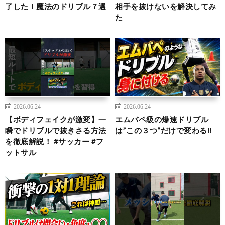
了した！魔法のドリブル７選
相手を抜けないを解決してみ
た
2026.06.24
2026.06.24
【ボディフェイクが激変】一
エムバペ級の爆速ドリブル
瞬でドリブルで抜きさる方法
は”この３つ“だけで変わる‼︎
を徹底解説！ #サッカー #フ
ットサル