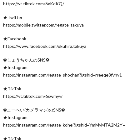
https://vt.tiktok.com/6xKdKQ/
★Twitter
https://mobile.twitter.com/regate_takuya
★Facebook
https://www.facebook.com/okuhira.takuya
⚽️しょうちゃんのSNS⚽️
★Instagram
https://instagram.com/regate_shochan?igshid=rreeqe8fvhy1
★TikTok
https://vt.tiktok.com/6swmyy/
⚽️こーへい(カメラマン)のSNS⚽️
★Instagram
https://instagram.com/regate_kohei?igshid=YmMyMTA2M2Y=
★TikTok