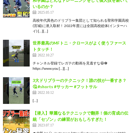
和学園はどんなトレーニングをして個人技を磨いて
いるのか？
2025.05.17
高校年代異色のドリブラー集団として知られる聖和学園高校
(宮城)に潜入取材！ 2022年度には全国高校総体(インターハ
イ) […][…]
世界最高のMFトニ・クロースがよく使うファース
トタッチ！
2022.10.27
チャンネル登録でレガテの動画を見逃すな😆⚽️
https://www.you […][…]
3大ドリブラーのテクニック！誰の技が一番すき？
🤔 #shorts #サッカー #フットサル
2022.10.12
[…]
【潜入】華麗なるテクニックで翻弄！個の育成の伝
統「セゾン」の練習がおもしろすぎた！
2023.07.17