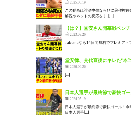
2025.08.19
この動画は誹謗中傷ならびに著作権侵
解説やネットの反応を […][…]
【は？】堂安さん開幕戦ベンチ
2023.08.26
↓abemaなら14日間無料でプレミア・ブンデスが見れ
堂安律、交代直後にキレた”本
2026.06.26
[…]
日本人選手が最終節で豪快ゴー
2024.05.19
日本人選手が最終節で豪快ゴール！今季
日本人選手[…]