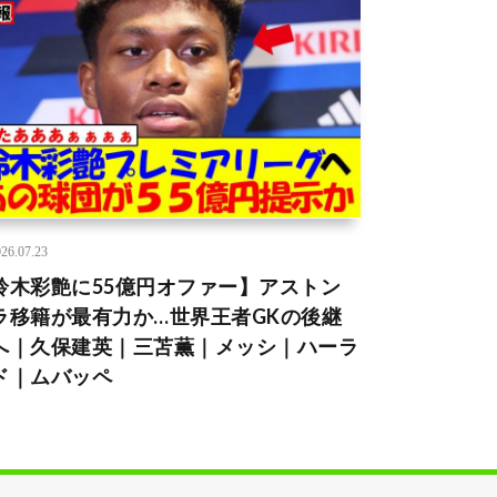
26.07.23
鈴木彩艶に55億円オファー】アストン
ラ移籍が最有力か…世界王者GKの後継
へ｜久保建英｜三苫薫｜メッシ｜ハーラ
ド｜ムバッペ