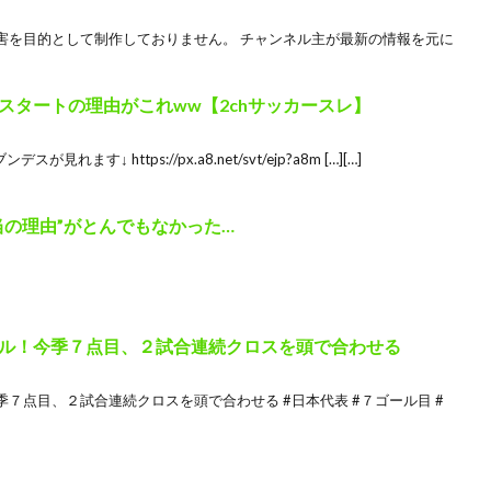
害を目的として制作しておりません。 チャンネル主が最新の情報を元に
スタートの理由がこれww【2chサッカースレ】
ます↓ https://px.a8.net/svt/ejp?a8m […][…]
当の理由”がとんでもなかった…
ル！今季７点目、２試合連続クロスを頭で合わせる
７点目、２試合連続クロスを頭で合わせる #日本代表 #７ゴール目 #