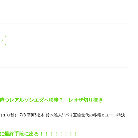
待つレアルソシエダへ移籍？ レオザ切り抜き
０秒） 7/8 平河!松木!鈴木唯人!!パリ五輪世代の移籍とユーロ準決
に最終手段に出る！！！！！！！！