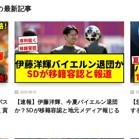
の最新記事
2026.08.01
20
パス
【速報】伊藤洋輝、今夏バイエルン退団
【
く貢
か？SDが移籍容認と地元メディア報じる
す