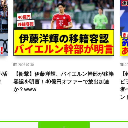
2026.07.30
20
い活
【衝撃】伊藤洋輝、バイエルン幹部が移籍
【
！
容認を明言！40億円オファーで放出加速
ビ
か？www
者
ン