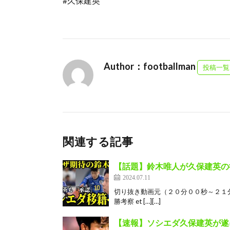
#久保建英
Author：footballman
投稿一覧
関連する記事
【話題】鈴木唯人が久保建英の
2024.07.11
切り抜き動画元（２０分００秒～２１分１
勝考察 et […][…]
【速報】ソシエダ久保建英が遂