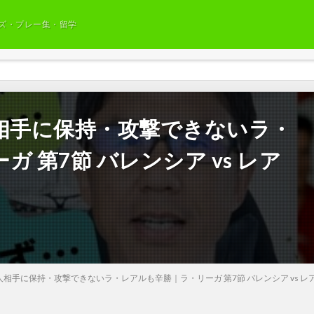
ズ・プレー集・留学
人相手に保持・攻撃できないラ・
第7節 バレンシア vs レア
相手に保持・攻撃できないラ・レアルも辛勝｜ラ・リーガ 第7節 バレンシア vs レ