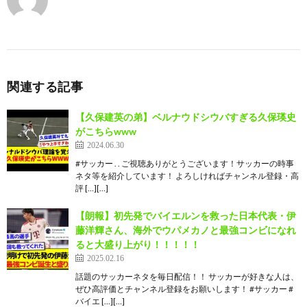
関連する記事
【久保建英の弟】ベルナウドシウバすぎる久保瑛史
がこちらwww
2024.06.30
#サッカー . . ご視聴ありがとうございます！サッカーの時事
ネタ等を紹介しています！ よろしければチャンネル登録・高
評 […][…]
【朗報】初先発でバイエルンを救った日本代表・伊
藤洋輝さん、海外でウパメカノと最強コンビになれ
ると大盛り上がり！！！！！
2025.02.16
話題のサッカーネタを毎日配信！！ サッカーが好きな人は、
ぜひ高評価とチャンネル登録をお願いします！ #サッカー #
バイエ […][…]