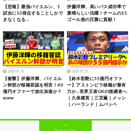
【悲報】最強バイエルン、1
伊藤洋輝、高いパス成功率で
試合に15得点することしかで
素晴らしい活躍！チームの15
きなくなる…
ゴール差の圧勝に貢献！
2026.07.30
2026.07.23
【衝撃】伊藤洋輝、バイエル
【鈴木彩艶に55億円オファ
ン幹部が移籍容認を明言！40
ー】アストンビラ移籍が最有
億円オファーで放出加速か？
力か…世界王者GKの後継者へ
www
｜久保建英｜三苫薫｜メッシ
｜ハーランド｜ムバッペ
Back to Top