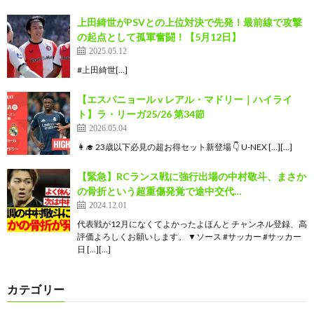
上田綺世がPSVとの上位対決で先発！最前線で攻撃
の起点として孤軍奮闘！【5月12日】
2025.05.12
#上田綺世[…]
【エスパニョール v レアル・マドリー｜ハイライ
ト】ラ・リーガ25/26 第34節
2026.05.04
👩‍🎓 23歳以下必見の超お得セット新登場 👇 U-NEX […][…]
【緊急】RCランス戦に強行出場の中村敬斗、まさか
の骨折という超重傷発覚で途中交代…
2024.12.01
代表戦が12月になくてよかったよほんと チャンネル登録、高
評価よろしくお願いします。 ▼ソース #サッカー #サッカー
日 […][…]
カテゴリー