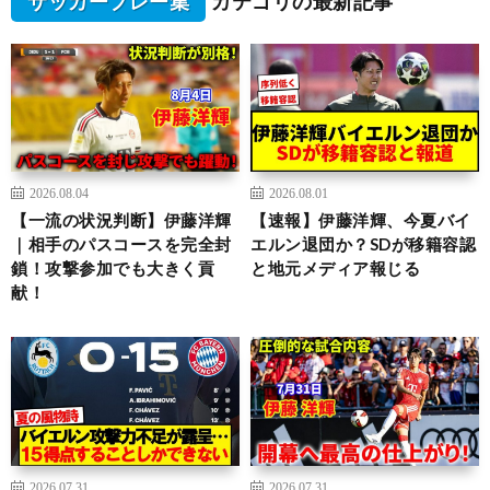
サッカープレー集
カテゴリの最新記事
2026.08.04
2026.08.01
【一流の状況判断】伊藤洋輝
【速報】伊藤洋輝、今夏バイ
｜相手のパスコースを完全封
エルン退団か？SDが移籍容認
鎖！攻撃参加でも大きく貢
と地元メディア報じる
献！
2026.07.31
2026.07.31