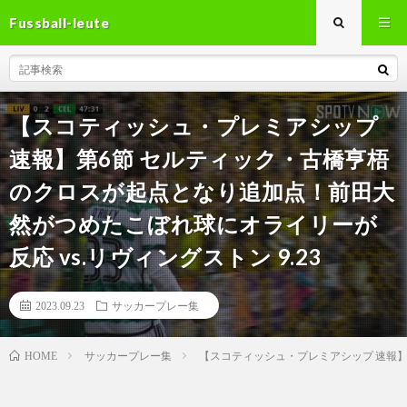
Fussball-leute
【スコティッシュ・プレミアシップ
速報】第6節 セルティック・古橋亨梧
のクロスが起点となり追加点！前田大
然がつめたこぼれ球にオライリーが
反応 vs.リヴィングストン 9.23
2023.09.23
サッカープレー集
サッカープレー集
【スコティッシュ・プレミアシップ 速報】
HOME