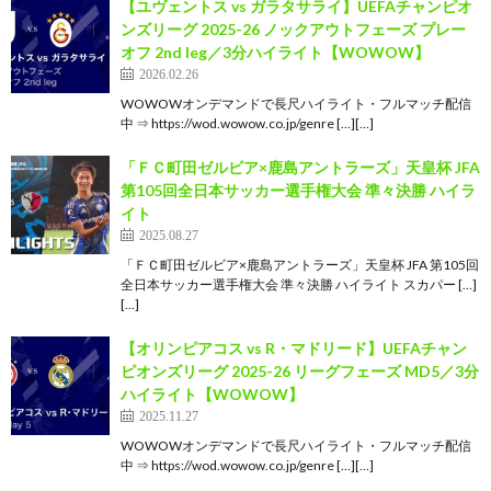
【ユヴェントス vs ガラタサライ】UEFAチャンピオ
ンズリーグ 2025-26 ノックアウトフェーズ プレー
オフ 2nd leg／3分ハイライト【WOWOW】
2026.02.26
WOWOWオンデマンドで長尺ハイライト・フルマッチ配信
中 ⇒ https://wod.wowow.co.jp/genre […][…]
「ＦＣ町田ゼルビア×鹿島アントラーズ」天皇杯 JFA
第105回全日本サッカー選手権大会 準々決勝 ハイラ
イト
2025.08.27
「ＦＣ町田ゼルビア×鹿島アントラーズ」天皇杯 JFA 第105回
全日本サッカー選手権大会 準々決勝 ハイライト スカパー […]
[…]
【オリンピアコス vs R・マドリード】UEFAチャン
ピオンズリーグ 2025-26 リーグフェーズ MD5／3分
ハイライト【WOWOW】
2025.11.27
WOWOWオンデマンドで長尺ハイライト・フルマッチ配信
中 ⇒ https://wod.wowow.co.jp/genre […][…]