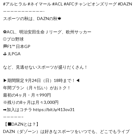
#アルヒラル #ネイマール #ACL #AFCチャンピオンズリーグ #DAZN
———————————-
スポーツの秋は、DAZNの秋🍁
⚽️ACL、明治安田生命Ｊリーグ、欧州サッカー
⚾️プロ野球
🏁F1™️ 日本GP
⛳️ JLPGA
など、見逃せないスポーツが盛りだくさん！
▶︎期間限定 9月24日（日）18時まで！◀︎
年間プラン（月々払い）がおトク！
最初の4ヶ月・月々990円
※残りの8ヶ月は月々3,000円
➡加入はコチラ https://bit.ly/413ov31
—————–
【⬛DAZNとは？】
DAZN（ダゾーン）は好きなスポーツをいつでも、どこでもライブ