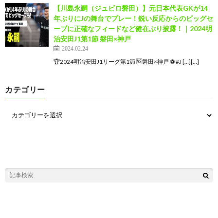
【川島永嗣（ジュビロ磐田）】元日本代表GKが14
年ぶりにJの舞台でプレー！鋭い反応からのビッグセ
ーブに正確なフィードなど健在ぶり披露！｜2024明
治安田J1第1節 磐田×神戸
2024.02.24
🏆2024明治安田J1リーグ第1節 🆚磐田×神戸 ⚽️ #J […][…]
カテゴリー