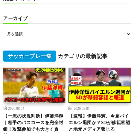
アーカイブ
サッカープレー集
カテゴリの最新記事
2026.08.04
2026.08.01
【一流の状況判断】伊藤洋輝
【速報】伊藤洋輝、今夏バイ
｜相手のパスコースを完全封
エルン退団か？SDが移籍容認
鎖！攻撃参加でも大きく貢
と地元メディア報じる