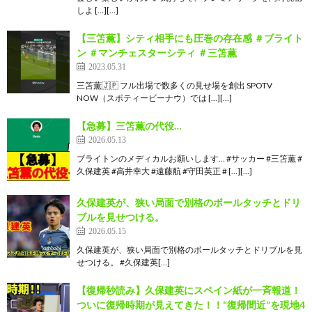
しよ […][…]
【三笘薫】シティ相手にも圧巻の存在感 ＃ブライト
ン ＃マンチェスターシティ ＃三笘薫
2023.05.31
三笘薫🇯🇵 フル出場で数多くの見せ場を創出 SPOTV
NOW（スポティービーナウ）では […][…]
【急募】三笘薫の代役…
2026.05.13
ブライトンのメディカルお願いします… #サッカー #三笘薫 #
久保建英 #高井幸大 #遠藤航 #守田英正 # […][…]
久保建英が、狭い局面で別格のボールタッチとドリ
ブルを見せつける。
2026.05.15
久保建英が、狭い局面で別格のボールタッチとドリブルを見
せつける。 #久保建英[…]
【復帰秒読み】久保建英にスペイン紙が一斉報道！
ついに復帰時期が見えてきた！！“復帰間近”を現地4