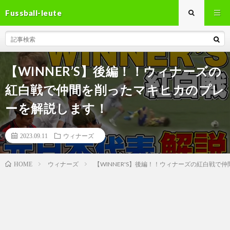
Fussball-leute
【WINNER’S】後編！！ウィナーズの
紅白戦で仲間を削ったマキヒカのプレ
ーを解説します！
2023.09.11
ウィナーズ
ウィナーズ
【WINNER'S】後編！！ウィナーズの紅白戦
HOME