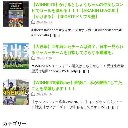
【WINNER’S】かけるとしょうちゃんの仲良しコン
ビでゴールを決める！！！【AKAKIN LEAGUE 】
【かけまる】【REGATEドリブル塾】
2024.09.13
#shorts #winners #ウィナーズ #サッカー #soccer #football
#efootball # […][…]
【大改革】２年続いたチームは終了。日本一見られ
るサッカーチームを目指してさらなる飛躍を。
2023.11.29
▼WINNER’S ユニフォーム購入はこちらから！！ 受注生産希
望受付期間11/24〜12/10 https […][…]
【WINNER’S撮影day】最後に、私が秘密にしてた
ことを暴露します！！！
2022.09.16
【サンフレッチェ広島vsWINNER’S】イングランド式シュー
ト対決 【ウィナーズトーク】私も出てます！めっ […][…]
カテゴリー