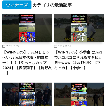
ウィナーズ
カテゴリの最新記事
2025.01.27
2025.01.26
【WINNER’S】LISEMしょう
【WINNER’S】小学生に1vs1
へい vs 元日本代表・駒野友
でボコボコにされるマキヒカ
一！！！【やべっちカップ
選手www【1vs1対決】【マ
2024】【森保翔平】【駒野友
キヒカ】【小学生】
一】