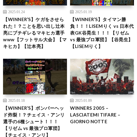
2025.01.24
2025.01.19
【WINNER’S】ケガをさせら
【WINNER’S】タイマン勝
れた！？ことを思い出し辻本
負！！！LISEMりく vs 日本代
亮にブチギレるマキヒカ選手
表GK谷晃生！！！【リゼム
www【フットサル大会】【マ
vs 最強プロ軍団】【谷晃生】
キヒカ】【辻本亮】
【LISEMりく】
2025.01.18
2025.01.09
【WINNER’S】ボンバーヘッ
WINNERS 2005 –
ド炸裂！？チェイス・アンリ
LASCIATEMI TIFARE –
選手の6種シュート！！！
GIORNO NOTTE
【リゼム vs 最強プロ軍団】
【チェイス・アンリ】