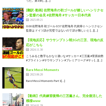
った。第1弾 […][…]
[翻訳-動画] 佐野海舟の初ゴールが嬉しいヘンリクセ
ン監督の会見 #佐野海舟 #サッカー日本代表
2025.09.21
0:00 佐野海舟 初ゴール 0:57 佐野海舟 代表帰り ヘンリクセン
監督は ドイツ語が完璧ではないので 訳が難しいと […][…]
【現地反応】サウサンプトン戦1Gの三笘、現地の反
応がこちら
2024.11.30
こうみると数字もかなり凄いな #サッカー #三笘薫 #菅原由勢
#ブライトン #サウサンプトン #プレミアリーグ #サッ […][…]
Rare Messi Moments
2023.06.20
Rare Messi Moments Part 1[…]
【動画】代表練習復帰の三笘薫さん、完全復活した
模様www
2024.01.29