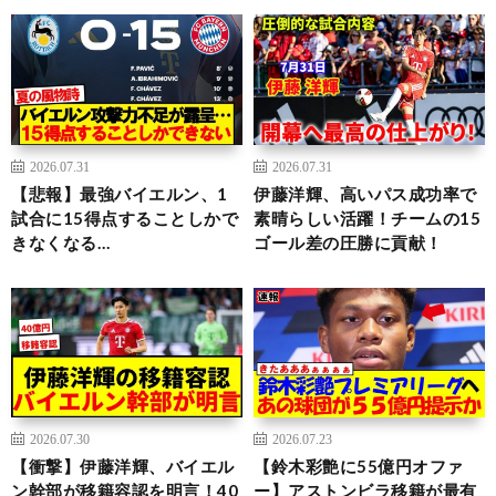
2026.07.31
2026.07.31
【悲報】最強バイエルン、1
伊藤洋輝、高いパス成功率で
試合に15得点することしかで
素晴らしい活躍！チームの15
きなくなる…
ゴール差の圧勝に貢献！
2026.07.30
2026.07.23
【衝撃】伊藤洋輝、バイエル
【鈴木彩艶に55億円オファ
ン幹部が移籍容認を明言！40
ー】アストンビラ移籍が最有