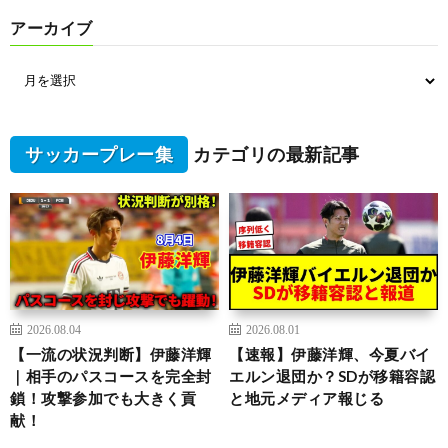
アーカイブ
サッカープレー集
カテゴリの最新記事
2026.08.04
2026.08.01
【一流の状況判断】伊藤洋輝
【速報】伊藤洋輝、今夏バイ
｜相手のパスコースを完全封
エルン退団か？SDが移籍容認
鎖！攻撃参加でも大きく貢
と地元メディア報じる
献！