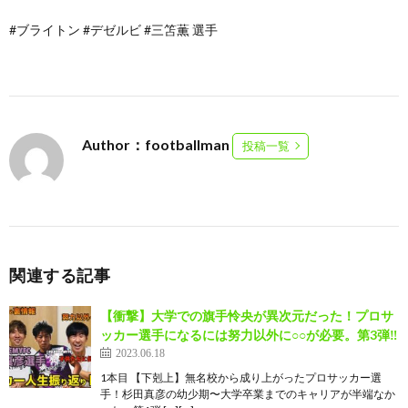
#ブライトン #デゼルビ #三笘薫 選手
Author：footballman
投稿一覧
関連する記事
【衝撃】大学での旗手怜央が異次元だった！プロサ
ッカー選手になるには努力以外に○○が必要。第3弾‼️
2023.06.18
1本目 【下剋上】無名校から成り上がったプロサッカー選
手！杉田真彦の幼少期〜大学卒業までのキャリアが半端なか