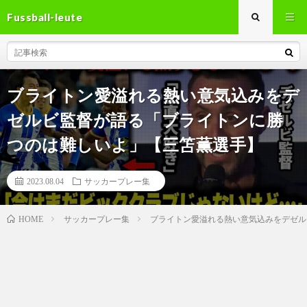
Fussball-leute
ブライトン愛溢れる熱い意気込みをデ
ゼルビ監督が語る「ブライトンに勝
つのは難しいよ」【三笘薫選手】
2023.08.04
サッカープレー集
サッカープレー集
ブライトン愛溢れる熱い意気込みをデゼル
HOME