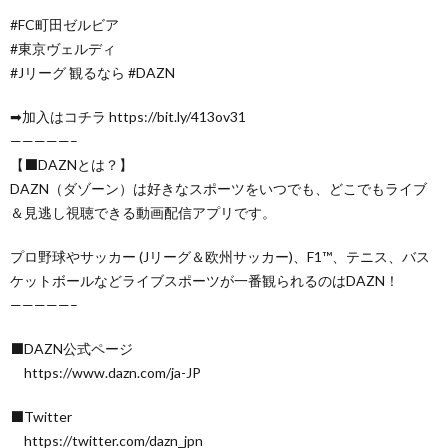
#FC町田ゼルビア
#東京ヴェルディ
#Jリーグ 観るなら #DAZN
➡加入はコチラ https://bit.ly/413ov31
—————–
【⬛DAZNとは？】
DAZN（ダゾーン）は好きなスポーツをいつでも、どこでもライブ
＆見逃し視聴できる動画配信アプリです。
プロ野球やサッカー (Jリーグ＆欧州サッカー)、F1™️、テニス、バス
ケットボールなどライブスポーツが一番観られるのはDAZN！
—————–
⬛DAZN公式ページ
https://www.dazn.com/ja-JP
⬛Twitter
https://twitter.com/dazn_jpn