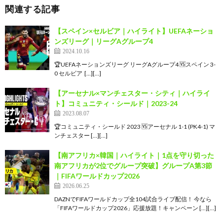
関連する記事
【スペイン×セルビア｜ハイライト】UEFAネーショ
ンズリーグ｜リーグAグループ4
2024.10.16
🏆UEFAネーションズリーグ リーグAグループ4 🆚スペイン 3-
0 セルビア  […][…]
【アーセナル×マンチェスター・シティ｜ハイライ
ト】コミュニティ・シールド｜2023-24
2023.08.07
🏆コミュニティ・シールド 2023 🆚アーセナル 1-1 (PK4-1) マ
ンチェスター […][…]
【南アフリカ×韓国｜ハイライト｜1点を守り切った
南アフリカが2位でグループ突破】グループA第3節
｜FIFAワールドカップ2026
2026.06.25
DAZNでFIFAワールドカップ全104試合ライブ配信！ 今なら
「FIFAワールドカップ2026」応援放題！キャンペーン […][…]