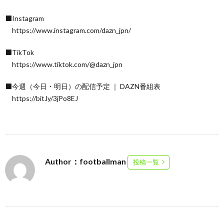
⬛Instagram
https://www.instagram.com/dazn_jpn/
⬛TikTok
https://www.tiktok.com/@dazn_jpn
⬛今週（今日・明日）の配信予定 ｜ DAZN番組表
https://bit.ly/3jPo8EJ
Author：footballman
投稿一覧