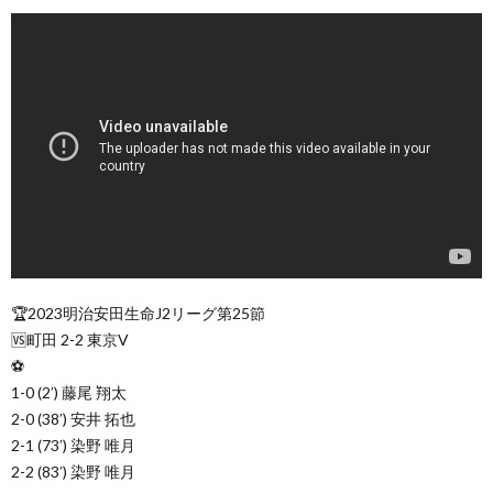
🏆2023明治安田生命J2リーグ第25節
🆚町田 2-2 東京V
⚽
1-0 (2′) 藤尾 翔太
2-0 (38′) 安井 拓也
2-1 (73′) 染野 唯月
2-2 (83′) 染野 唯月