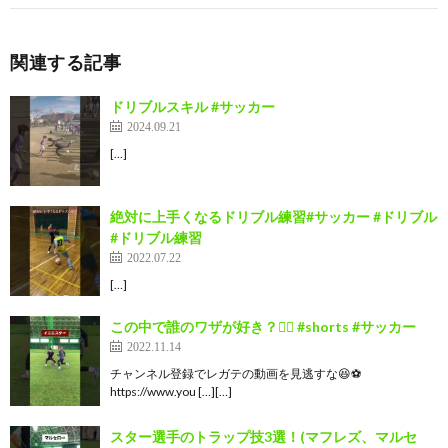
関連する記事
ドリブルスキル #サッカー
2024.09.21
[…]
絶対に上手くなるドリブル練習#サッカー #ドリブル
#ドリブル練習
2022.07.22
[…]
この中で誰のワザが好き？🙋‍♂️ #shorts #サッカー
2022.11.14
チャンネル登録でレガテの動画を見逃すな😆⚽️
https://www.you […][…]
スター選手のトラップ技3選！(マフレズ、マルセ