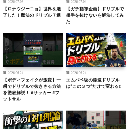
2026.07.08
2026.07.04
【ロナウジーニョ】世界を魅
【ガチ指導企画】ドリブルで
了した！魔法のドリブル７選
相手を抜けないを解決してみ
た
2026.06.24
2026.06.24
【ボディフェイクが激変】一
エムバペ級の爆速ドリブル
瞬でドリブルで抜きさる方法
は”この３つ“だけで変わる‼︎
を徹底解説！ #サッカー #フ
ットサル