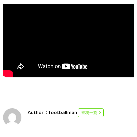
Author：footballman
投稿一覧