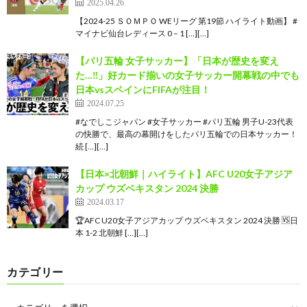
2025.04.26
【2024-25 ＳＯＭＰＯ WEリーグ 第19節 ハイライト動画】 #
マイナビ仙台レディース 0 – 1 […][…]
【パリ五輪 女子サッカー】「日本が歴史を変え
た…‼︎」好カード揃いの女子サッカー開幕戦の中でも
日本vsスペインにFIFAが注目！
2024.07.25
#なでしこジャパン #女子サッカー #パリ五輪 男子U-23代表
の快勝で、最高の幕開けをしたパリ五輪での日本サッカー！
続 […][…]
【日本×北朝鮮｜ハイライト】AFC U20女子アジア
カップ ウズベキスタン 2024 決勝
2024.03.17
🏆AFC U20女子アジアカップ ウズベキスタン 2024 決勝 🆚日
本 1-2 北朝鮮 […][…]
カテゴリー