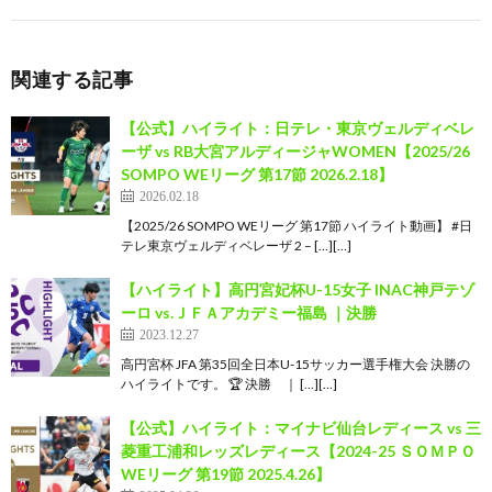
関連する記事
【公式】ハイライト：日テレ・東京ヴェルディベレ
ーザ vs RB大宮アルディージャWOMEN【2025/26
SOMPO WEリーグ 第17節 2026.2.18】
2026.02.18
【2025/26 SOMPO WEリーグ 第17節 ハイライト動画】 #日
テレ東京ヴェルディベレーザ 2 – […][…]
【ハイライト】高円宮妃杯U-15女子 INAC神戸テゾ
ーロ vs.ＪＦＡアカデミー福島 ｜決勝
2023.12.27
高円宮杯 JFA 第35回全日本U-15サッカー選手権大会 決勝の
ハイライトです。 🏆 決勝 ｜ […][…]
【公式】ハイライト：マイナビ仙台レディース vs 三
菱重工浦和レッズレディース【2024-25 ＳＯＭＰＯ
WEリーグ 第19節 2025.4.26】