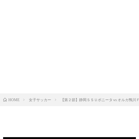
女子サッカー
【第２節】静岡ＳＳＵボニータ vs オルカ鴨川
HOME