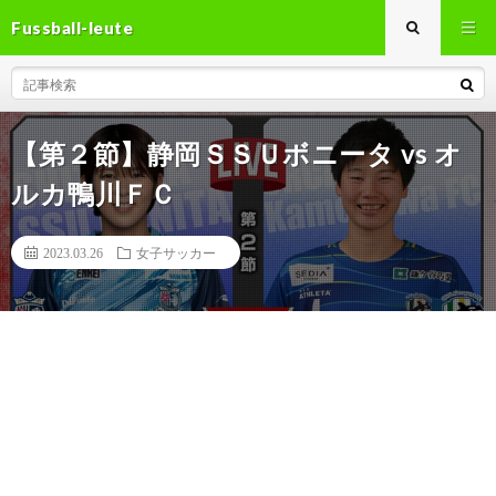
Fussball-leute
【第２節】静岡ＳＳＵボニータ vs オ
ルカ鴨川ＦＣ
2023.03.26
女子サッカー