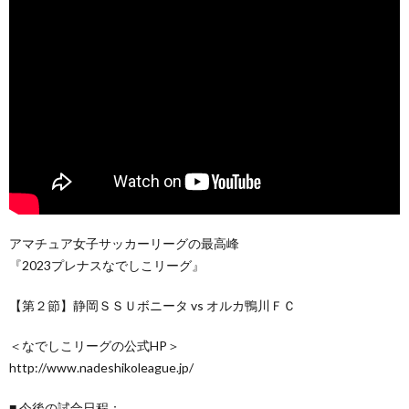
アマチュア女子サッカーリーグの最高峰
『2023プレナスなでしこリーグ』
【第２節】静岡ＳＳＵボニータ vs オルカ鴨川ＦＣ
＜なでしこリーグの公式HP＞
http://www.nadeshikoleague.jp/
■ 今後の試合日程：