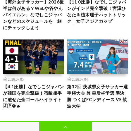
【海外女子サッカー】2026後
【11 0圧勝】なでしこジャパ
半は何がある？WSLや谷やん
ンがインド完全撃破！宮澤ひ
バイエルン、なでしこジャパ
なた＆植木理子ハットトリッ
ンなどのスケジュールを一緒
ク｜女子アジアカップ
にチェックしよう
2026.07.05
2026.07.04
【4 1圧勝】なでしこジャパン
第32回 茨城県女子サッカー選
が韓国を完全撃破！宿敵相手
手権大会 兼 皇后杯予選 準決
に魅せた全ゴールハイライト
勝 つくばFCレディース VS 筑
🇯🇵⚽🔥
波大学