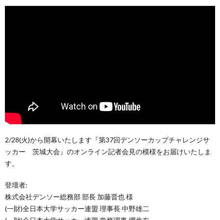
2/28(火)から開幕いたします『第37回デンソーカップチャレンジサ
ッカー 茨城大会』のオンライン記者会見の模様をお届けいたしま
す。
登壇者:
株式会社デンソー総務部 部長 加藤晋也 様
(一財)全日本大学サッカー連盟 理事長 中野雄二