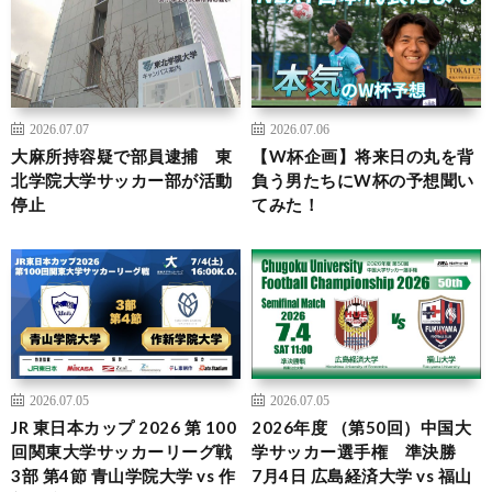
2026.07.07
2026.07.06
大麻所持容疑で部員逮捕 東
【W杯企画】将来日の丸を背
北学院大学サッカー部が活動
負う男たちにW杯の予想聞い
停止
てみた！
2026.07.05
2026.07.05
JR 東日本カップ 2026 第 100
2026年度 （第50回）中国大
回関東大学サッカーリーグ戦
学サッカー選手権 準決勝
3部 第4節 青山学院大学 vs 作
7月4日 広島経済大学 vs 福山