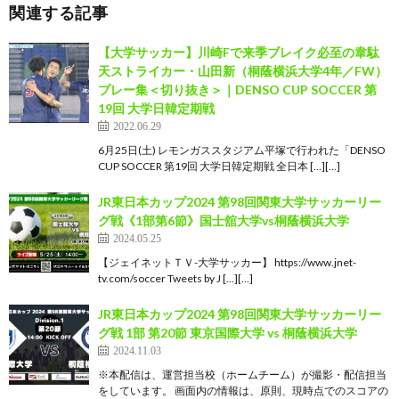
関連する記事
【大学サッカー】川崎Fで来季ブレイク必至の韋駄
天ストライカー・山田新（桐蔭横浜大学4年／FW）
プレー集＜切り抜き＞｜DENSO CUP SOCCER 第
19回 大学日韓定期戦
2022.06.29
6月25日(土) レモンガススタジアム平塚で行われた「DENSO
CUP SOCCER 第19回 大学日韓定期戦 全日本 […][…]
JR東日本カップ2024 第98回関東大学サッカーリー
グ戦《1部第6節》国士舘大学vs桐蔭横浜大学
2024.05.25
【ジェイネットＴＶ-大学サッカー】 https://www.jnet-
tv.com/soccer Tweets by J […][…]
JR東日本カップ2024 第98回関東大学サッカーリー
グ戦 1部 第20節 東京国際大学 vs 桐蔭横浜大学
2024.11.03
※本配信は、運営担当校（ホームチーム）が撮影・配信担当
をしています。 画面内の情報は、原則、現時点でのスコアの