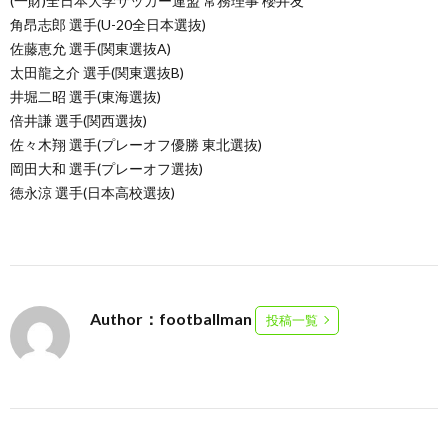
(一財)全日本大学サッカー連盟 常務理事 櫻井友
角昂志郎 選手(U-20全日本選抜)
佐藤恵允 選手(関東選抜A)
太田龍之介 選手(関東選抜B)
井堀二昭 選手(東海選抜)
倍井謙 選手(関西選抜)
佐々木翔 選手(プレーオフ優勝 東北選抜)
岡田大和 選手(プレーオフ選抜)
徳永涼 選手(日本高校選抜)
Author：footballman
投稿一覧