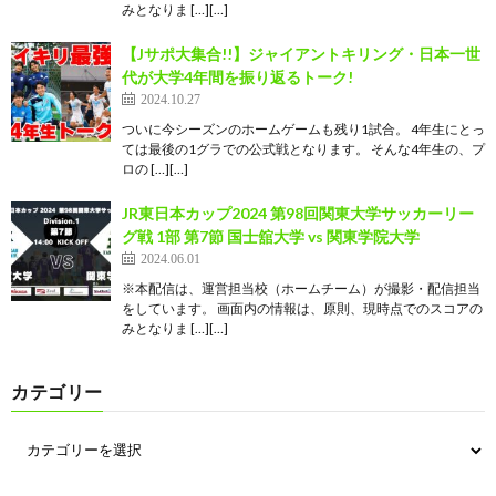
みとなりま […][…]
【Jサポ大集合!!】ジャイアントキリング・日本一世
代が大学4年間を振り返るトーク!
2024.10.27
ついに今シーズンのホームゲームも残り1試合。 4年生にとっ
ては最後の1グラでの公式戦となります。 そんな4年生の、プ
ロの […][…]
JR東日本カップ2024 第98回関東大学サッカーリー
グ戦 1部 第7節 国士舘大学 vs 関東学院大学
2024.06.01
※本配信は、運営担当校（ホームチーム）が撮影・配信担当
をしています。 画面内の情報は、原則、現時点でのスコアの
みとなりま […][…]
カテゴリー