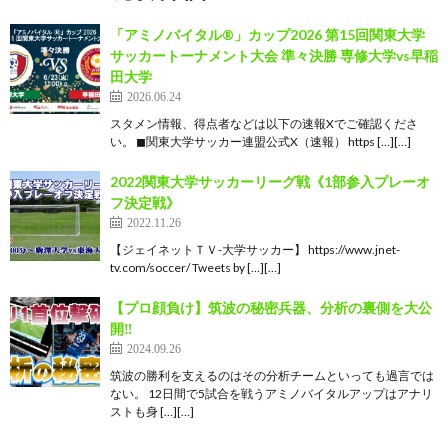
「アミノバイタル®」カップ2026 第15回関東大学
サッカートーナメント大会 準々決勝 専修大学vs早稲
田大学
2026.06.24
スタメン情報、得点者などは以下の速報Xでご確認くださ
い。 ◼関東大学サッカー連盟公式X（速報） https […][…]
2022関東大学サッカーリーグ戦《1部参入プレーオ
フ決定戦》
2022.11.26
【ジェイネットＴＶ-大学サッカー】 https://www.jnet-
tv.com/soccer/ Tweets by […][…]
【プロ顔負け】筑波の秘密兵器、分析の裏側を大公
開‼️
2024.09.26
筑波の勝利を支えるのはその分析チームといっても過言では
ない。 12日間で5試合を戦うアミノバイタルアップはアナリ
ストも身 […][…]