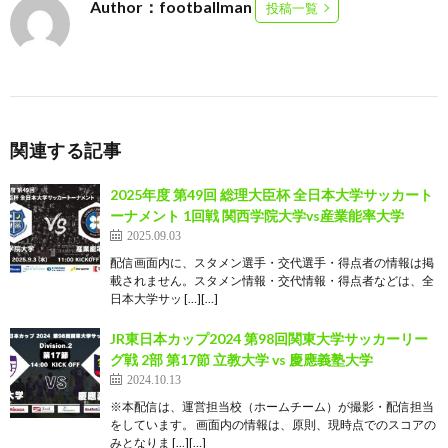
Author：footballman
投稿一覧
関連する記事
2025年度 第49回 総理大臣杯 全日本大学サッカート
ーナメント 1回戦 関西学院大学vs産業能率大学
2025.09.03
配信画面内に、スタメン選手・交代選手・得点者の情報は掲
載されません。スタメン情報・交代情報・得点者などは、全
日本大学サッ […][…]
JR東日本カップ2024 第98回関東大学サッカーリー
グ戦 2部 第17節 立教大学 vs 慶應義塾大学
2024.10.13
※本配信は、運営担当校（ホームチーム）が撮影・配信担当
をしています。 画面内の情報は、原則、現時点でのスコアの
みとなりま […][…]