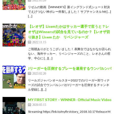
2022.05.26
リゼムの動画 【WINNER’S】新イングランド式シュート対決
でえげつない神ボレー炸裂しました！ サブチャンネル htt […]
[…]
【レオザ】Lisemたかはサッカー選手で言うと？レ
オザはWinnersの試合を見ているのか？【レオザ切
り抜き】Lisem たか リベンジャーズ
2022.11.15
ご視聴ありがとうございました！ 表舞台ではなかなか語られ
ない、海外サッカー、リベンジャーズのこと、レオさんの哲
学、中心に […][…]
Jリーガーを圧倒するプレーを連発するウンパルンパ
2023.02.20
リールズジャパンオールスター2022でのJリーガー対ウィナ
ーズの試合でウンパルンパがJリーガーを圧倒する チャンネ
ル登録 […][…]
MY FIRST STORY – WINNER- Official Music Video
2020.05.15
Streaming: https://lnk.to/myfirststory_ 2018.10.17 Release M