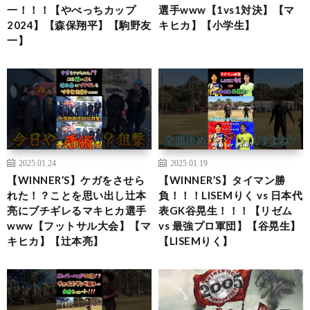
一！！！【やべっちカップ
選手www【1vs1対決】【マ
2024】【森保翔平】【駒野友
キヒカ】【小学生】
一】
2025.01.24
2025.01.19
【WINNER’S】ケガをさせら
【WINNER’S】タイマン勝
れた！？ことを思い出し辻本
負！！！LISEMりく vs 日本代
亮にブチギレるマキヒカ選手
表GK谷晃生！！！【リゼム
www【フットサル大会】【マ
vs 最強プロ軍団】【谷晃生】
キヒカ】【辻本亮】
【LISEMりく】