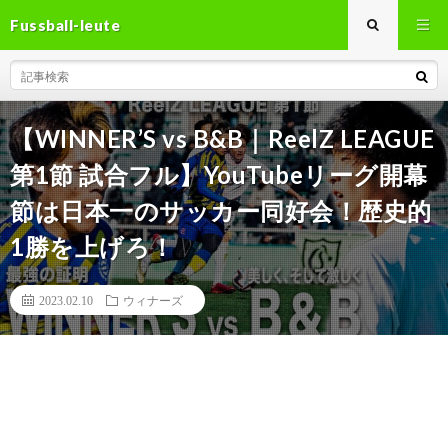
Fussball-leute
【WINNER’S vs B&B｜ReelZ LEAGUE
第1節 試合フル】YouTubeリーグ開幕
節は日本一のサッカー同好会！歴史的
1勝を上げろ！
2023.02.10
ウィナーズ