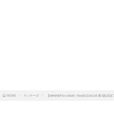
ウィナーズ
【WINNER'S vs B&B｜ReelZ LEAGUE
HOME