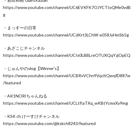
・若田和樹 GiantKazuki
https://www.youtube.com/channel/UC6EVKFK7OJYCTIoQMe0vdB
g
・まっすーの日常
https://www.youtube.com/channel/UCdKrt3LChW-e058JyHmSb5g
・あざこじチャンネル
https://www.youtube.com/channel/UCIx0LBBLreOTUXQqYzjOpEQ
・じゅんやのvlog【Winner’s】
https://www.youtube.com/channel/UCBRvVChn9VqcltQwqfD887w
/featured
・AK1NORIちゃんねる
https://www.youtube.com/channel/UCLtfIaTXq_wKBtYcmxXy9mg
・KSK ch けーすけチャンネル
https://www.youtube.com/@kskch8243/featured