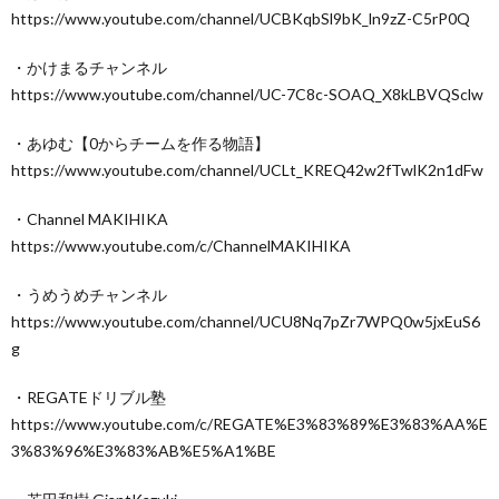
https://www.youtube.com/channel/UCBKqbSl9bK_ln9zZ-C5rP0Q
・かけまるチャンネル
https://www.youtube.com/channel/UC-7C8c-SOAQ_X8kLBVQSclw
・あゆむ【0からチームを作る物語】
https://www.youtube.com/channel/UCLt_KREQ42w2fTwlK2n1dFw
・Channel MAKIHIKA
https://www.youtube.com/c/ChannelMAKIHIKA
・うめうめチャンネル
https://www.youtube.com/channel/UCU8Nq7pZr7WPQ0w5jxEuS6
g
・REGATEドリブル塾
https://www.youtube.com/c/REGATE%E3%83%89%E3%83%AA%E
3%83%96%E3%83%AB%E5%A1%BE