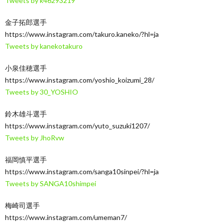
Tweets by k46293219
金子拓郎選手
https://www.instagram.com/takuro.kaneko/?hl=ja
Tweets by kanekotakuro
小泉佳穂選手
https://www.instagram.com/yoshio_koizumi_28/
Tweets by 30_YOSHIO
鈴木雄斗選手
https://www.instagram.com/yuto_suzuki1207/
Tweets by JhoRvw
福岡慎平選手
https://www.instagram.com/sanga10sinpei/?hl=ja
Tweets by SANGA10shimpei
梅崎司選手
https://www.instagram.com/umeman7/