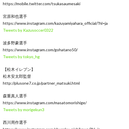
https://mobile.twitter.com/tsukasaumesaki
宮原和也選手
https://www.instagram.com/kazuyamiyahara_official/?hl=ja
Tweets by Kazusoccer0322
波多野豪選手
https://www.instagram.com/gohatano50/
Tweets by tokyo_hg
【松木イレブン】
松木安太郎監督
http://plusone7.co.jp/partner_matsuki.html
森重真人選手
https://www.instagram.com/masatomorishige/
Tweets by morigekun3
西川周作選手