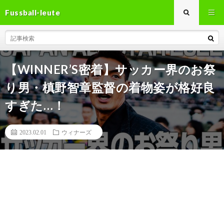
Fussball-leute
【WINNER’S密着】サッカー界のお祭
り男・槙野智章監督の着物姿が格好良
すぎた…！
2023.02.01
ウィナーズ