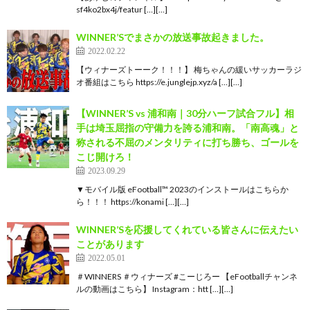
sf4ko2bx4j/featur […][…]
WINNER’Sでまさかの放送事故起きました。
2022.02.22
【ウィナーズトーーク！！！】 梅ちゃんの緩いサッカーラジ
オ番組はこちら https://e.junglejp.xyz/a […][…]
【WINNER’S vs 浦和南｜30分ハーフ試合フル】相
手は埼玉屈指の守備力を誇る浦和南。「南高魂」と
称される不屈のメンタリティに打ち勝ち、ゴールを
こじ開けろ！
2023.09.29
▼モバイル版 eFootball™ 2023のインストールはこちらか
ら！！！ https://konami […][…]
WINNER’Sを応援してくれている皆さんに伝えたい
ことがあります
2022.05.01
＃WINNERS ＃ウィナーズ #こーじろー 【eFootballチャンネ
ルの動画はこちら】 Instagram：htt […][…]