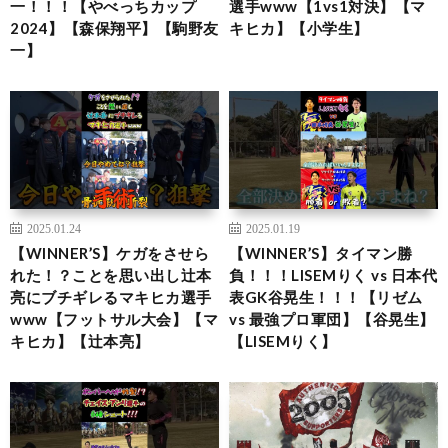
一！！！【やべっちカップ
選手www【1vs1対決】【マ
2024】【森保翔平】【駒野友
キヒカ】【小学生】
一】
2025.01.24
2025.01.19
【WINNER’S】ケガをさせら
【WINNER’S】タイマン勝
れた！？ことを思い出し辻本
負！！！LISEMりく vs 日本代
亮にブチギレるマキヒカ選手
表GK谷晃生！！！【リゼム
www【フットサル大会】【マ
vs 最強プロ軍団】【谷晃生】
キヒカ】【辻本亮】
【LISEMりく】