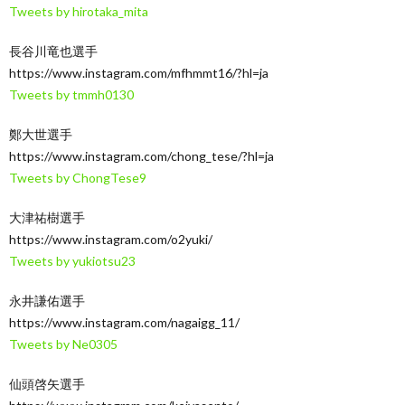
Tweets by hirotaka_mita
長谷川竜也選手
https://www.instagram.com/mfhmmt16/?hl=ja
Tweets by tmmh0130
鄭大世選手
https://www.instagram.com/chong_tese/?hl=ja
Tweets by ChongTese9
大津祐樹選手
https://www.instagram.com/o2yuki/
Tweets by yukiotsu23
永井謙佑選手
https://www.instagram.com/nagaigg_11/
Tweets by Ne0305
仙頭啓矢選手