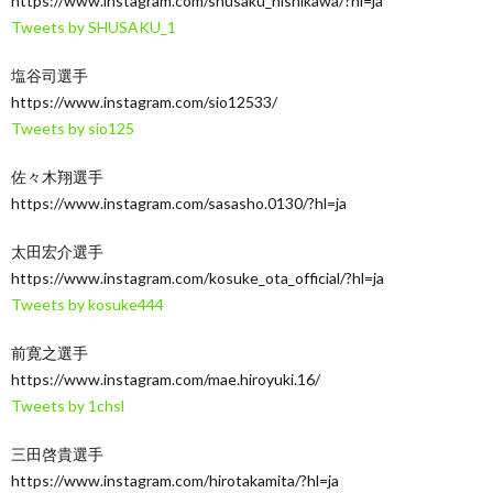
https://www.instagram.com/shusaku_nishikawa/?hl=ja
Tweets by SHUSAKU_1
塩谷司選手
https://www.instagram.com/sio12533/
Tweets by sio125
佐々木翔選手
https://www.instagram.com/sasasho.0130/?hl=ja
太田宏介選手
https://www.instagram.com/kosuke_ota_official/?hl=ja
Tweets by kosuke444
前寛之選手
https://www.instagram.com/mae.hiroyuki.16/
Tweets by 1chsl
三田啓貴選手
https://www.instagram.com/hirotakamita/?hl=ja