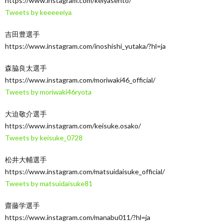
https://www.instagram.com/keiyasento/
Tweets by keeeeeiya
吉田豊選手
https://www.instagram.com/inoshishi_yutaka/?hl=ja
森脇良太選手
https://www.instagram.com/moriwaki46_official/
Tweets by moriwaki46ryota
大迫敬介選手
https://www.instagram.com/keisuke.osako/
Tweets by keisuke_0728
松井大輔選手
https://www.instagram.com/matsuidaisuke_official/
Tweets by matsuidaisuke81
齋藤学選手
https://www.instagram.com/manabu011/?hl=ja