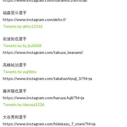
https://www.instagram.com/ruyramos10official/
福森晃斗選手
https://www.instagram.com/akito.f/
Tweets by akito12161
岩波拓也選手
Tweets by ta_ku0618
https://www.instagram.com/takuya_iwanami/
高橋祐治選手
Tweets by yujitkhs
https://www.instagram.com/takahashiyuji_3/?hl=ja
藤井陽也選手
https://www.instagram.com/haruya.fujii/?hl=ja
Tweets by Haruya1226
大谷秀和選手
https://www.instagram.com/hidekazu_7_otani/?hl=ja