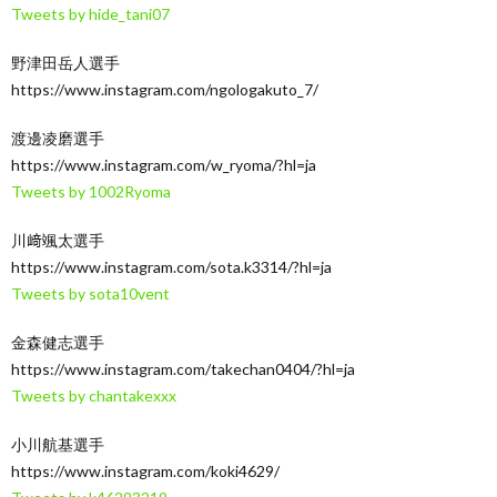
Tweets by hide_tani07
野津田岳人選手
https://www.instagram.com/ngologakuto_7/
渡邊凌磨選手
https://www.instagram.com/w_ryoma/?hl=ja
Tweets by 1002Ryoma
川﨑颯太選手
https://www.instagram.com/sota.k3314/?hl=ja
Tweets by sota10vent
金森健志選手
https://www.instagram.com/takechan0404/?hl=ja
Tweets by chantakexxx
小川航基選手
https://www.instagram.com/koki4629/