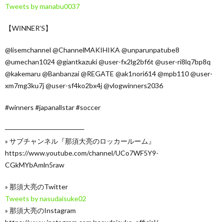
Tweets by manabu0037
【WINNER’S】
@lisemchannel @ChannelMAKIHIKA @unparunpatube8
@umechan1024 @giantkazuki @user-fx2lg2bf6t @user-ri8lq7bp8q
@kakemaru @Banbanzai @REGATE @ak1nori614 @mpb110 @user-
xm7mg3ku7j @user-sf4ko2bx4j @vlogwinners2036
#winners #japanallstar #soccer
────────────────
» サブチャンネル『那須大亮のロッカールーム』
https://www.youtube.com/channel/UCo7WF5Y9-
CGkMYbAmln5raw
» 那須大亮のTwitter
Tweets by nasudaisuke02
» 那須大亮のInstagram