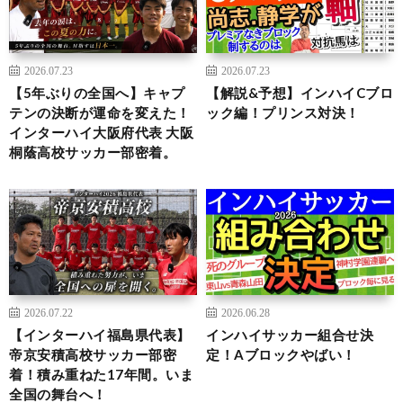
2026.07.23
2026.07.23
【5年ぶりの全国へ】キャプ
【解説&予想】インハイCブロ
テンの決断が運命を変えた！
ック編！プリンス対決！
インターハイ大阪府代表 大阪
桐蔭高校サッカー部密着。
2026.07.22
2026.06.28
【インターハイ福島県代表】
インハイサッカー組合せ決
帝京安積高校サッカー部密
定！Aブロックやばい！
着！積み重ねた17年間。いま
全国の舞台へ！