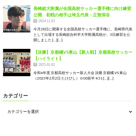
長崎総大附属が全国高校サッカー選手権に向け練習
公開 初戦の相手は埼玉代表・正智深谷
2024.12.03
今月28日に開幕する全国高校サッカー選手権に、長崎県代表
として出場する長崎総合科学大学附属高校が、3日練習を公
開しました […][…]
【決勝】京都橘VS東山【新人戦】京都高校サッカー
【ハイライト】
2025.02.02
令和6年度 京都高校サッカー新人大会 決勝 京都橘 VS 東山
（2025年2月2日 たけびし） 0:00前半 4:51 […][…]
カテゴリー