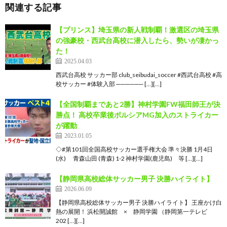
関連する記事
【プリンス】埼玉県の新人戦制覇！激選区の埼玉県
の強豪校・西武台高校に潜入したら、勢いが凄かっ
た！
2025.04.03
西武台高校 サッカー部 club_seibudai_soccer #西武台高校 #高
校サッカー #体験入部 ────── […][…]
【全国制覇まであと2勝】神村学園FW福田師王が決
勝点！ 高校卒業後ボルシアMG加入のストライカー
が躍動
2023.01.05
◇#第101回全国高校サッカー選手権大会 準々決勝 1月4日
(水) 青森山田 (青森) 1-2 神村学園(鹿児島) 等 […][…]
【静岡県高校総体サッカー男子 決勝ハイライト】
2026.06.09
【静岡県高校総体サッカー男子 決勝ハイライト】 王座かけ白
熱の展開！ 浜松開誠館 × 静岡学園 （静岡第一テレビ
202 […][…]