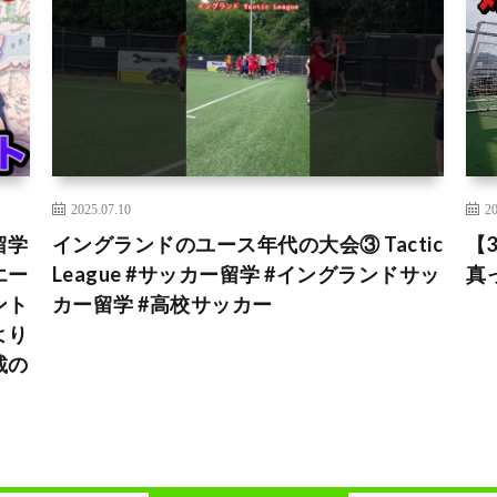
2025.07.10
20
留学
イングランドのユース年代の大会③ Tactic
【
エー
League #サッカー留学 #イングランドサッ
真
ント
カー留学 #高校サッカー
より
載の