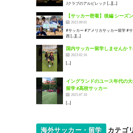
Jクラブのアルビレック […][…]
【サッカー密着】後編 シーズ
2023.09.01
#サッカー #アメリカサッカー留学 #サ
西 […][…]
国内サッカー留学しませんか？#s
2023.02.16
[…]
イングランドのユース年代の大会③ 
留学 #高校サッカー
2025.07.10
[…]
海外サッカー・留学
カテゴ