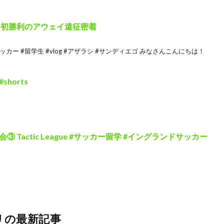
ン初勝利のアウェイ遠征密着
ッカー #留学生 #vlog #アザラシ #サンディエゴ みなさんこんにちは！
horts
Tactic League #サッカー留学 #イングランドサッカー
リの最新記事