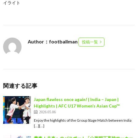
イライト
Author：footballman
投稿一覧
関連する記事
Japan flawless once again! | India – Japan |
Highlights | AFC U17 Women’s Asian Cup™
2026.05.06
Enjoy the highlights of the Group Stage Match between India
[…][…]