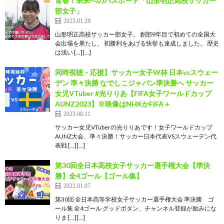
青春！未来へのパスポート「山形明正高校サッカー
部女子」
2025.01.29
山形明正高校サッカー部女子。 創部9年目で初めての全国大
会出場を果たし、 初勝利をあげる快挙も達成しました。 歴史
は浅い […][…]
同時視聴・応援】サッカー女子W杯 日本vsスウェー
デン 準々決勝 なでしこジャパン準決勝へ サッカー
女児VTuber #光りりあ【FIFA女子ワールドカップ
AUNZ2023】※映像はNHKかFIFA＋
2023.08.11
サッカー女児VTuberの光りりあです！女子ワールドカップ
AUNZ大会、準々決勝！サッカー日本代表VSスウェーデン代
表戦 […][…]
第30回全日本高校女子サッカー選手権大会【準決
勝】全4ゴール【ゴール集】
2022.01.07
第30回 全日本高等学校女子サッカー選手権大会 準決勝 ゴ
ール集 全4ゴール グッドボタン、チャンネル登録が励みにな
りま […][…]