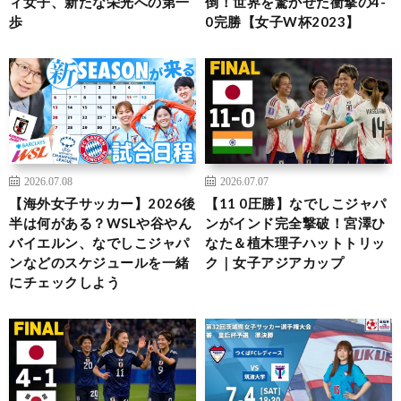
ィ女子、新たな栄光への第一
倒！世界を驚かせた衝撃の4-
歩
0完勝【女子W杯2023】
2026.07.08
2026.07.07
【海外女子サッカー】2026後
【11 0圧勝】なでしこジャパ
半は何がある？WSLや谷やん
ンがインド完全撃破！宮澤ひ
バイエルン、なでしこジャパ
なた＆植木理子ハットトリッ
ンなどのスケジュールを一緒
ク｜女子アジアカップ
にチェックしよう