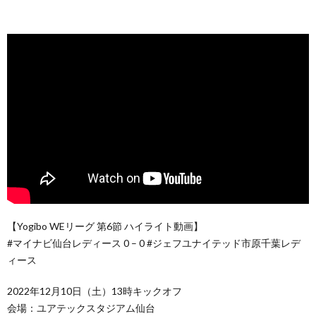
【Yogibo WEリーグ 第6節 ハイライト動画】
#マイナビ仙台レディース 0 – 0 #ジェフユナイテッド市原千葉レデ
ィース
2022年12月10日（土）13時キックオフ
会場：ユアテックスタジアム仙台