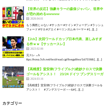
【世界の反応】強豪キラーの森保ジャパン、世界中
が恐れ始めるwwwww
2026.04.01
もう偶然じゃない #サッカー #ケイン #フォーデン #ラッシュ
フォード #サカ #グエイ #ベリンガム #パーマー # […][…]
【2ch】次回ワールドカップ日本代表、楽しみすぎ
る件ｗｗ【サッカースレ】
2023.02.06
元スレ →h
ttps://nova.5ch.net/test/read.cgi/livegalileo/1675588 […][…]
【高精度】堂安律(フライブルク)絶妙クロスで決勝
ゴールをアシスト！ 23/24 ドイツ ブンデスリーガ
2024.03.16
【高精度】堂安律(フライブルク)絶妙クロスで決勝ゴールを
アシスト！ #ブンデスリーガ ——&# […][…]
カテゴリー