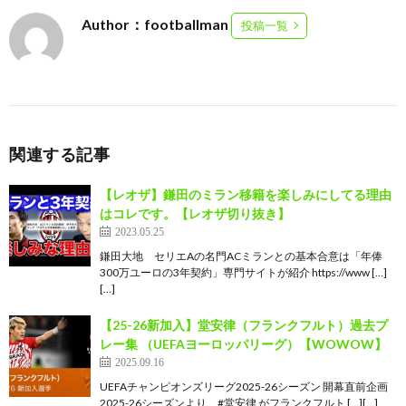
Author：footballman
投稿一覧
関連する記事
【レオザ】鎌田のミラン移籍を楽しみにしてる理由
はコレです。【レオザ切り抜き】
2023.05.25
鎌田大地 セリエAの名門ACミランとの基本合意は「年俸
300万ユーロの3年契約」専門サイトが紹介 https://www […]
[…]
【25-26新加入】堂安律（フランクフルト）過去プ
レー集 （UEFAヨーロッパリーグ）【WOWOW】
2025.09.16
UEFAチャンピオンズリーグ2025-26シーズン 開幕直前企画
2025-26シーズンより、#堂安律 がフランクフルト […][…]