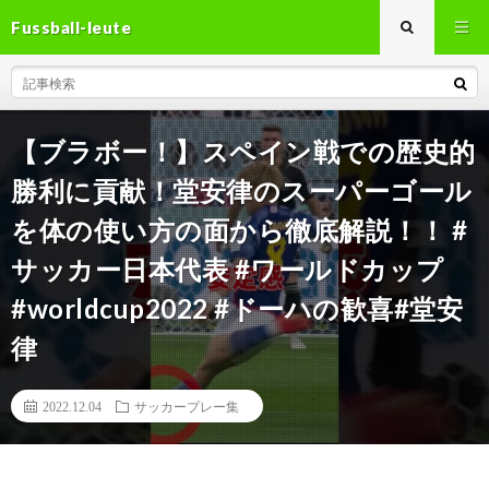
Fussball-leute
【ブラボー！】スペイン戦での歴史的
勝利に貢献！堂安律のスーパーゴール
を体の使い方の面から徹底解説！！ #
サッカー日本代表 #ワールドカップ
#worldcup2022 #ドーハの歓喜#堂安
律
2022.12.04
サッカープレー集