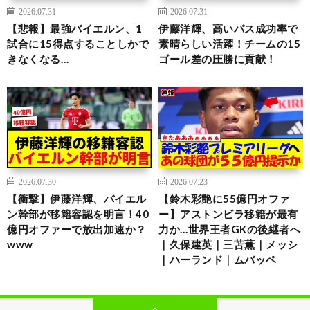
2026.07.31
2026.07.31
【悲報】最強バイエルン、1
伊藤洋輝、高いパス成功率で
試合に15得点することしかで
素晴らしい活躍！チームの15
きなくなる…
ゴール差の圧勝に貢献！
2026.07.30
2026.07.23
【衝撃】伊藤洋輝、バイエル
【鈴木彩艶に55億円オファ
ン幹部が移籍容認を明言！40
ー】アストンビラ移籍が最有
億円オファーで放出加速か？
力か…世界王者GKの後継者へ
www
｜久保建英｜三苫薫｜メッシ
｜ハーランド｜ムバッペ