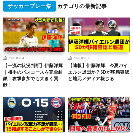
サッカープレー集
カテゴリの最新記事
2026.08.04
2026.08.01
【一流の状況判断】伊藤洋輝
【速報】伊藤洋輝、今夏バイ
｜相手のパスコースを完全封
エルン退団か？SDが移籍容認
鎖！攻撃参加でも大きく貢
と地元メディア報じる
献！