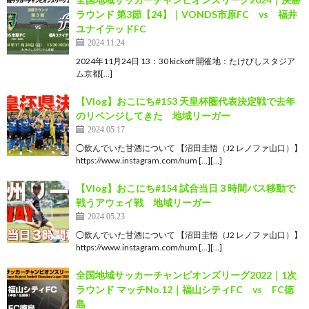
ラウンド 第3節【24】｜VONDS市原FC vs 福井
ユナイテッドFC
2024.11.24
2024年11月24日 13：30 kickoff 開催地：たけびしスタジア
ム京都[…]
【Vlog】おこにち#153 天皇杯圏代表決定戦で去年
のリベンジしてきた 地域リーガー
2024.05.17
◯飲んでいた甘酒について 【沼田圭悟（J2 レノファ山口）】
https://www.instagram.com/num […][…]
【Vlog】おこにち#154 試合当日３時間バス移動で
戦うアウェイ戦 地域リーガー
2024.05.23
◯飲んでいた甘酒について 【沼田圭悟（J2 レノファ山口）】
https://www.instagram.com/num […][…]
全国地域サッカーチャンピオンズリーグ2022｜1次
ラウンド マッチNo.12｜福山シティFC vs FC徳
島