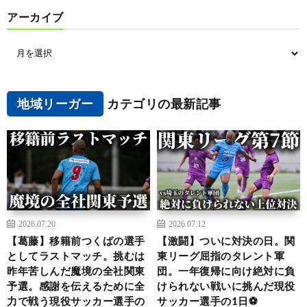
アーカイブ
地域リーガー
カテゴリの最新記事
2026.07.20
2026.07.12
【葛藤】移籍前つくばの選手
【激闘】ついに対決の日。関
としてラストマッチ。挑むは
東リーグ屈指のタレント軍
昨年苦しんだ魔境の全社関東
団。一年復帰に向け絶対に負
予選。感謝を伝えるために全
けられない戦いに挑んだ現役
力で戦う現役サッカー選手の
サッカー選手の1日⚽️