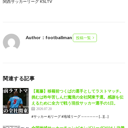
関西サッカーリーグ KSLTV
Author：footballman
投稿一覧
関連する記事
【葛藤】移籍前つくばの選手としてラストマッチ。
挑むは昨年苦しんだ魔境の全社関東予選。感謝を伝
えるために全力で戦う現役サッカー選手の1日。
2026.07.20
#サッカー #jリーグ #地域リーグ —————— […][…]
全国地域サッカーチャンピオンズリーグ2024｜決勝