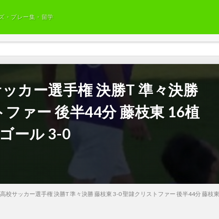
ズ・プレー集・留学
校サッカー選手権 決勝T 準々決勝
トファー 後半44分 藤枝東 16植
ール 3-0
岡県高校サッカー選手権 決勝T 準々決勝 藤枝東 3-0 聖隷クリストファー 後半44分 藤枝東