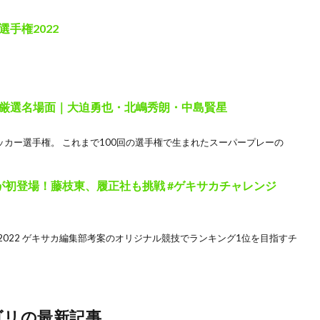
手権2022
厳選名場面｜大迫勇也・北嶋秀朗・中島賢星
ッカー選手権。 これまで100回の選手権で生まれたスーパープレーの
が初登場！藤枝東、履正社も挑戦 #ゲキサカチャレンジ
ース2022 ゲキサカ編集部考案のオリジナル競技でランキング1位を目指すチ
ゴリの最新記事