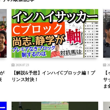
2026.07.23
20
が
【解説&予想】インハイCブロック編！プ
【
表
リンス対決！
サ
ま