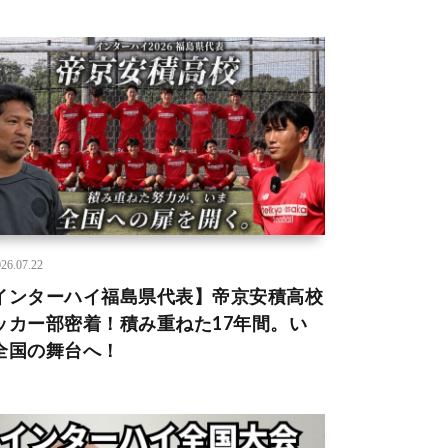
26.07.22
インターハイ福島県代表】帝京安積高校
ッカー部密着！積み重ねた17年間。い
全国の舞台へ！