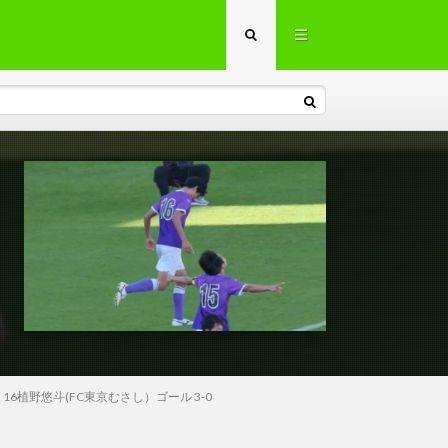
 16植野悠斗(FC東京むさし）ゴール 3-0