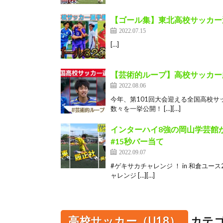
【ゴール集】東北高校サッカー選
2022.07.15
[…]
【芸術的ループ】高校サッカー
2022.08.06
今年、第101回大会迎える全国高校サ
数々を一挙公開！ […][…]
インターハイ8強の岡山学芸館
#15秒バー当て
2022.09.07
#ゲキサカチャレンジ ！ in 和倉ユ
ャレンジ […][…]
高校サッカー（U18）
カテ