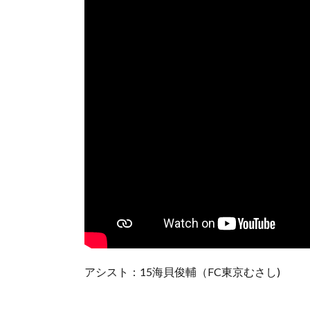
アシスト：15海貝俊輔（FC東京むさし)