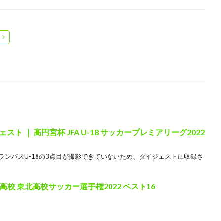
イジェスト ｜ 高円宮杯 JFA U-18 サッカープレミアリーグ2022
グランパスU-18の3点目が撮影できていないため、ダイジェストに収録さ
校 東北高校サッカー選手権2022 ベスト16