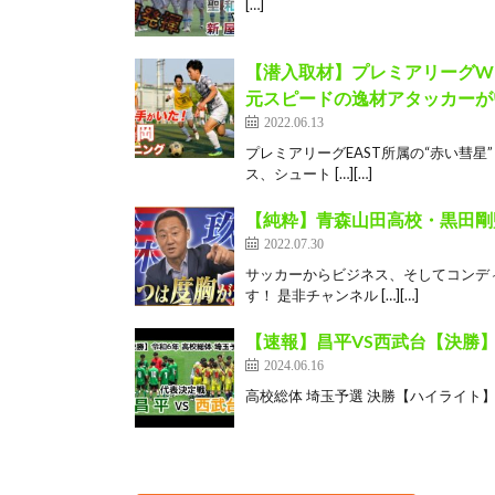
[…]
【潜入取材】プレミアリーグWE
元スピードの逸材アタッカーが
2022.06.13
プレミアリーグEAST所属の“赤い彗星
ス、シュート […][…]
【純粋】青森山田高校・黒田剛監
2022.07.30
サッカーからビジネス、そしてコンデ
す！ 是非チャンネル […][…]
【速報】昌平VS西武台【決勝
2024.06.16
高校総体 埼玉予選 決勝【ハイライト】 昌平