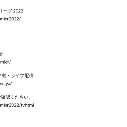
リーグ 2022
emier2022/
信
emier/
て生中継・ライブ配信
omiya/
りご確認ください。
emier2022/tv.html