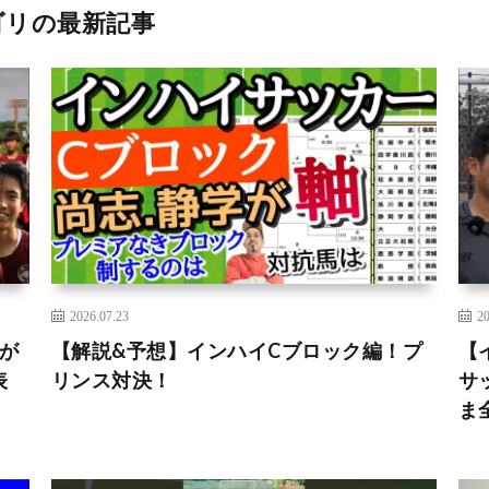
ゴリの最新記事
2026.07.23
20
が
【解説&予想】インハイCブロック編！プ
【
表
リンス対決！
サ
ま