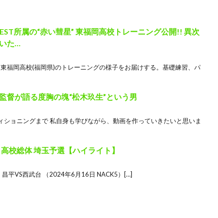
ST所属の“赤い彗星” 東福岡高校トレーニング公開!! 異次
いた…
” 東福岡高校(福岡県)のトレーニングの様子をお届けする。基礎練習、パ
督が語る度胸の塊“松木玖生”という男
ィショニングまで 私自身も学びながら、動画を作っていきたいと思いま
】高校総体 埼玉予選【ハイライト】
VS西武台 （2024年6月16日 NACK5）[…]