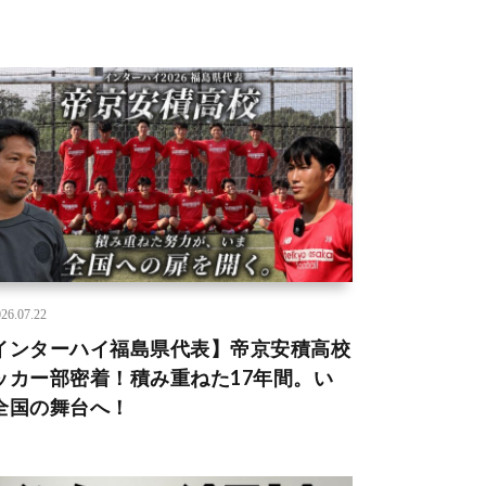
26.07.22
インターハイ福島県代表】帝京安積高校
ッカー部密着！積み重ねた17年間。い
全国の舞台へ！