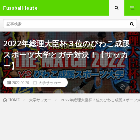
Fussball-leute
2022年総理大臣杯３位のびわこ成蹊
スポーツ大学とガチ対決！【サッカ
ー】
2022.09.20
大学サッカー
大学サッカー
2022年総理大臣杯３位のびわこ成蹊スポー
HOME