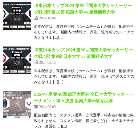
JR東日本カップ2024 第98回関東大学サッカーリー
グ戦 2部 第16節 拓殖大学 vs 慶應義塾大学
2024.10.06
※本配信は、運営担当校（ホームチーム）が撮影・配信担当
をしています。 画面内の情報は、原則、現時点でのスコアの
みとなりま […][…]
JR東日本カップ 2024 第98回関東大学サッカーリー
グ戦 1部 第9節 日本大学 vs 流通経済大学
2024.06.15
※本配信は、運営担当校（ホームチーム）が撮影・配信担当
をしています。 画⾯内の情報は、原則、現時点でのスコアの
みとなりま […][…]
2024年度 第48回 総理大臣杯 全日本大学サッカート
ーナメント 準々決勝 阪南大学vs明治大学
2024.09.09
配信画面内に、スタメン選手・交代選手・得点者の情報は掲
載されません。スタメン情報、得点者などは、全日本大学サ
ッカー連盟公 […][…]