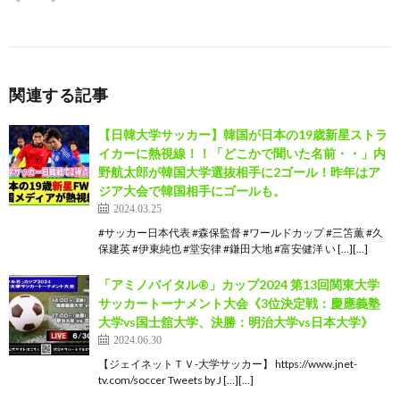
関連する記事
【日韓大学サッカー】韓国が日本の19歳新星ストラ
イカーに熱視線！！「どこかで聞いた名前・・」内
野航太郎が韓国大学選抜相手に2ゴール！昨年はア
ジア大会で韓国相手にゴールも。
2024.03.25
#サッカー日本代表 #森保監督 #ワールドカップ #三笘薫 #久
保建英 #伊東純也 #堂安律 #鎌田大地 #富安健洋 い […][…]
「アミノバイタル®」カップ2024 第13回関東大学
サッカートーナメント大会《3位決定戦：慶應義塾
大学vs国士舘大学、決勝：明治大学vs日本大学》
2024.06.30
【ジェイネットＴＶ-大学サッカー】 https://www.jnet-
tv.com/soccer Tweets by J […][…]