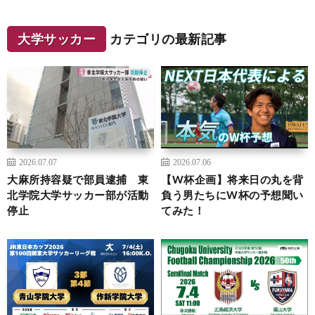
大学サッカー
カテゴリの最新記事
2026.07.07
2026.07.06
大麻所持容疑で部員逮捕 東
【W杯企画】将来日の丸を背
北学院大学サッカー部が活動
負う男たちにW杯の予想聞い
停止
てみた！