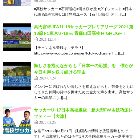
2022.09.30
#高校サッカー #石川瑠紀 #清水桜が丘 #ダイジェスト #日本
代表 #高円宮杯U18 #静岡ユース 【石川 瑠紀】 所 […][…]
高円宮杯 JFA U-18サッカープレミアリーグ 2021 第
18節 FC東京U-18 vs 青森山田高校 HIGHLIGHT
2021.12.14
【チャンネル登録はコチラ!!】
https://www.youtube.com/user/fctokyochannel? […][…]
悔しさを抱えながらも「日本一の応援」を―僕らが
今日も声を送り続ける理由
2024.07.24
メンバーに選ばれない悔しさを抱えながらも、苦楽をともに
してきた仲間の背中を押すために全力で声を出す。高校サッ
カーの風景に […][…]
サッカーU-17日本高校選抜！超大型FW＆技巧派レ
フティー【大津】
2022.03.25
放送日:2022年3月21日 （動画内の情報は放送当時もので
す） 今回取材したのは今年1月の全国高校サッカー選手権大