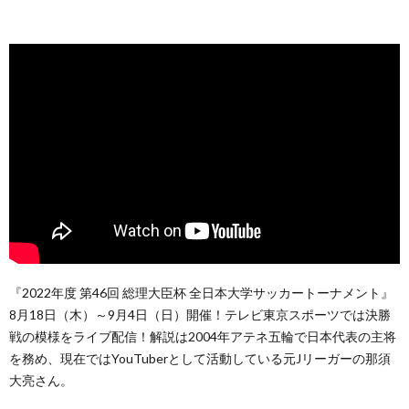
『2022年度 第46回 総理大臣杯 全日本大学サッカートーナメント』
8月18日（⽊）～9月4日（日）開催！テレビ東京スポーツでは決勝
戦の模様をライブ配信！解説は2004年アテネ五輪で日本代表の主将
を務め、現在ではYouTuberとして活動している元Jリーガーの那須
大亮さん。