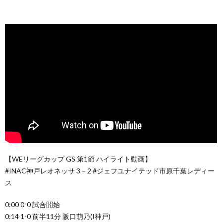
【WEリーグカップ GS 第1節 ハイライト動画】
#INAC神戸レオネッサ 3 – 2 #ジェフユナイテッド市原千葉レディー
ス
0:00 0-0 試合開始
0:14 1-0 前半11分 阪口萌乃(I神戸)