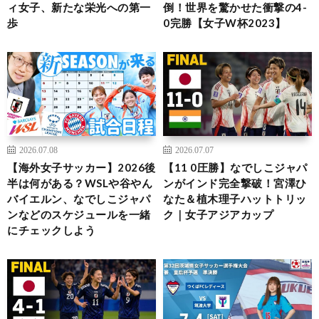
ィ女子、新たな栄光への第一
倒！世界を驚かせた衝撃の4-
歩
0完勝【女子W杯2023】
2026.07.08
2026.07.07
【海外女子サッカー】2026後
【11 0圧勝】なでしこジャパ
半は何がある？WSLや谷やん
ンがインド完全撃破！宮澤ひ
バイエルン、なでしこジャパ
なた＆植木理子ハットトリッ
ンなどのスケジュールを一緒
ク｜女子アジアカップ
にチェックしよう