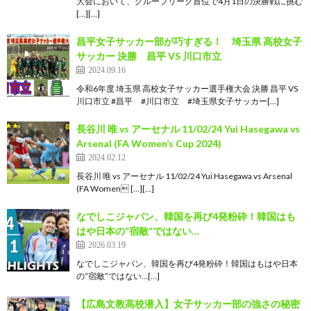
大会において、グループリーグ首位で4月1日の決勝戦に挑む
[…][…]
昌平女子サッカー部が巧すぎる！ 埼玉県 高校女子
サッカー 決勝 昌平 VS 川口市立
2024.09.16
令和6年度 埼玉県 高校女子サッカー選手権大会 決勝 昌平 VS
川口市立 #昌平 #川口市立 #埼玉県女子サッカー[…]
長谷川 唯 vs アーセナル 11/02/24 Yui Hasegawa vs
Arsenal (FA Women’s Cup 2024)
2024.02.12
長谷川 唯 vs アーセナル 11/02/24 Yui Hasegawa vs Arsenal
(FA Women […][…]
なでしこジャパン、韓国を再び4発粉砕！韓国はも
はや日本の“宿敵”ではない…
2026.03.19
なでしこジャパン、韓国を再び4発粉砕！韓国はもはや日本
の“宿敵”ではない…[…]
【広島文教高校潜入】女子サッカー部の強さの秘密