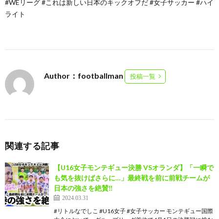
#WEリーグ #これは新しい日本のキックオフだ #女子サッカー #ハイ
ライト
Author：footballman
投稿一覧
関連する記事
【U16女子モンテギュー決勝 VSオランダ】「一瞬で
も気を抜けばさらに…」最終戦を前に前戦チームが
日本の強さを絶賛‼︎
2024.03.31
#リトルなでしこ #U16女子 #女子サッカー モンテギュー国際