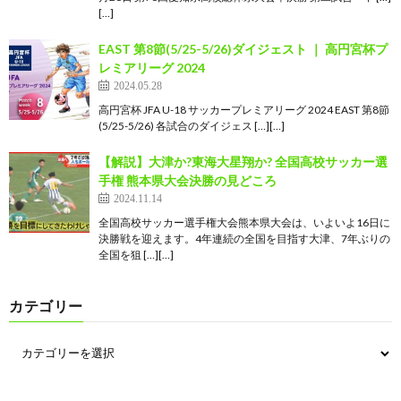
[…]
EAST 第8節(5/25-5/26)ダイジェスト ｜ 高円宮杯プ
レミアリーグ 2024
2024.05.28
高円宮杯 JFA U-18 サッカープレミアリーグ 2024 EAST 第8節
(5/25-5/26) 各試合のダイジェス […][…]
【解説】大津か?東海大星翔か? 全国高校サッカー選
手権 熊本県大会決勝の見どころ
2024.11.14
全国高校サッカー選手権大会熊本県大会は、いよいよ16日に
決勝戦を迎えます。4年連続の全国を目指す大津、7年ぶりの
全国を狙 […][…]
カテゴリー