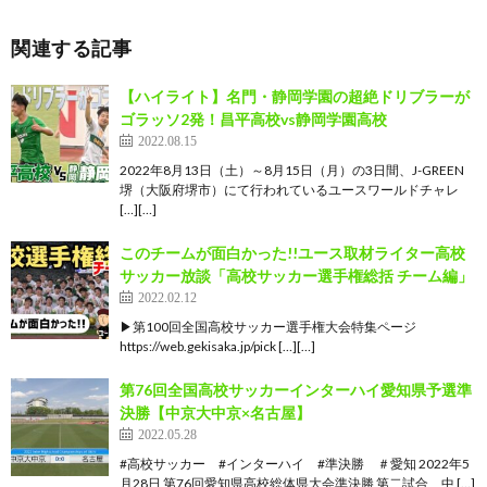
関連する記事
【ハイライト】名門・静岡学園の超絶ドリブラーが
ゴラッソ2発！昌平高校vs静岡学園高校
2022.08.15
2022年8月13日（土）～8月15日（月）の3日間、J-GREEN
堺（大阪府堺市）にて行われているユースワールドチャレ
[…][…]
このチームが面白かった!!ユース取材ライター高校
サッカー放談「高校サッカー選手権総括 チーム編」
2022.02.12
▶第100回全国高校サッカー選手権大会特集ページ
https://web.gekisaka.jp/pick […][…]
第76回全国高校サッカーインターハイ愛知県予選準
決勝【中京大中京×名古屋】
2022.05.28
#高校サッカー #インターハイ #準決勝 ＃愛知 2022年5
月28日 第76回愛知県高校総体県大会準決勝 第二試合 中 […]