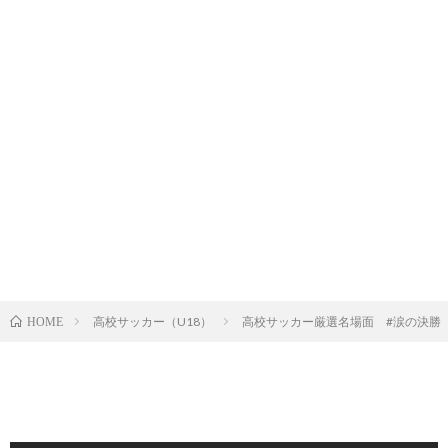
高校サッカー（U18）
高校サッカー厳選名場面 #涙の決勝 #
HOME