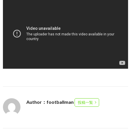
Author：footballman
投稿一覧