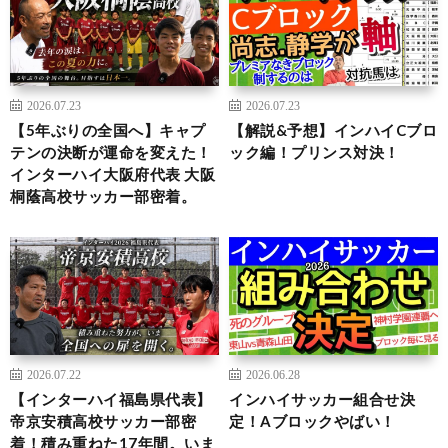
2026.07.23
2026.07.23
【5年ぶりの全国へ】キャプ
【解説&予想】インハイCブロ
テンの決断が運命を変えた！
ック編！プリンス対決！
インターハイ大阪府代表 大阪
桐蔭高校サッカー部密着。
2026.07.22
2026.06.28
【インターハイ福島県代表】
インハイサッカー組合せ決
帝京安積高校サッカー部密
定！Aブロックやばい！
着！積み重ねた17年間。いま