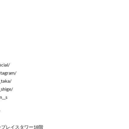
cial/
tagram/
taka/
hige/
__s
》
ンプレイスタワー18階