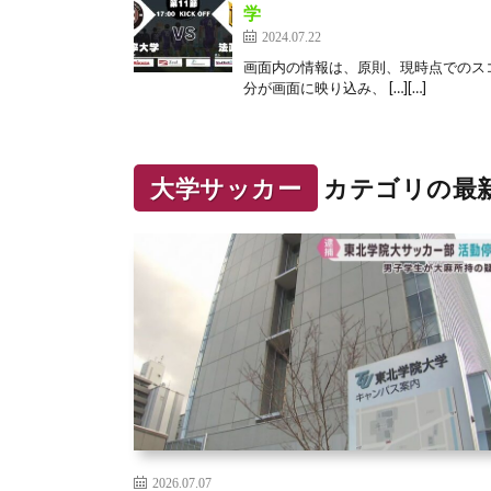
学
2024.07.22
画⾯内の情報は、原則、現時点でのス
分が画⾯に映り込み、 […][…]
大学サッカー
カテゴリの最
2026.07.07