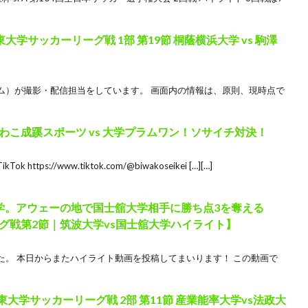
関東大学サッカーリーグ戦 1部 第19節 桐蔭横浜大学 vs 駒澤
ム）が撮影・配信担当をしています。 画面内の情報は、原則、現時点で
こ成蹊スポーツ vs 大学プラムワン！ソサイチ対決！
s://www.tiktok.com/@biwakoseikei […][…]
学。アウェーの地で国士舘大学相手に勝ち点3を奪える
グ戦第2節｜筑波大学vs国士舘大学ハイライト】
た。 本日からまたハイライト動画を投稿してまいります！ この動画で
回関東大学サッカーリーグ戦 2部 第11節 産業能率大学vs法政大