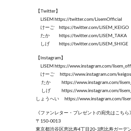
【Twitter】
LISEM https://twitter.com/LisemOfficial
けーご https://twitter.com/LISEM_KEIGO
たか https://twitter.com/LISEM_TAKA
しげ https://twitter.com/LISEM_SHIGE
【Instagram】
LISEM https://www.instagram.com/lisem_offi
けーご https://www.instagram.com/keigos
たか https://www.instagram.com/lisem_
しげ https://www.instagram.com/lisem_s
しょうへい https://www.instagram.com/lisem
《ファンレター・プレゼントの宛先はこちら
〒150-0013
東京都渋谷区恵比寿4丁目20-3恵比寿ガーデ