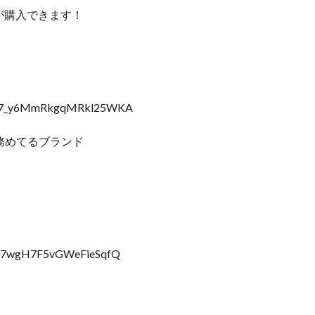
が購入できます！
GM7_y6MmRkgqMRkl25WKA
務めてるブランド
QD7wgH7F5vGWeFieSqfQ