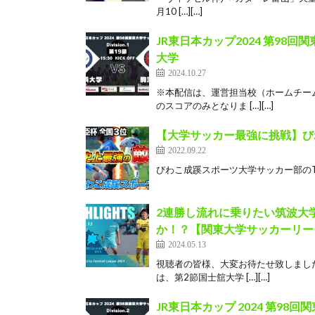
月10 […][…]
JR東日本カップ2024 第98回
大学
2024.10.27
※本配信は、運営担当校（ホームチー
のスコアのみとなりま […][…]
【大学サッカー最強に挑戦】びわ
2022.09.22
びわこ成蹊スポーツ大学サッカー部のTikTok http
2連勝し流れに乗りたい筑波大
か！？【関東大学サッカーリー
2024.05.13
視聴者の皆様、大変お待たせ致しまし
は、第2節国士舘大学 […][…]
JR東日本カップ 2024 第98