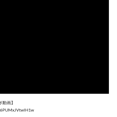
ボ動画】
Af6PUMxJVtwIH1w